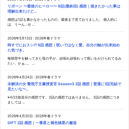
リボーン 〜最後のヒーロー〜 9話(最終回) 感想｜描きたかった事は
理解出来たけど…
感想は1話も書かなかったものの、最後まで見ておりました。 個人的に
は、う〜ん…せ ...
2026年5月13日
:
2026年春ドラマ
時すでにおスシ!? 6話 感想｜呪いではなく愛。自分の軸が出来始め
た気づき。
毎朝背中を触ってきた母の手が、頑張れ頑張れって呪いをかけられてるみ
たい、かぁ…。 ...
2026年4月24日
:
2026年春ドラマ
未解決の女 警視庁文書捜査官 Season3 2話 感想｜普通に1話完結で
見たいな〜。
※4/23放送分の感想です。3話の感想ではありません。 3話の感想につき
ましては ...
2026年4月20日
:
2026年春ドラマ
GIFT 2話 感想｜一番星と褐色矮星の邂逅