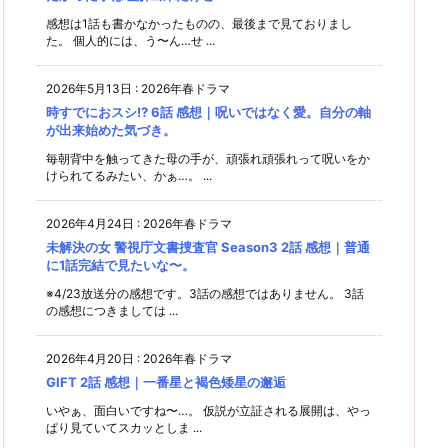
感想は1話も書かなかったものの、最後まで見ておりまし
た。 個人的には、う〜ん…せ ...
2026年5月13日
:
2026年春ドラマ
時すでにおスシ!? 6話 感想｜呪いではなく愛。自分の軸
が出来始めた気づき。
毎朝背中を触ってきた母の手が、頑張れ頑張れって呪いをか
けられてるみたい、かぁ…。 ...
2026年4月24日
:
2026年春ドラマ
未解決の女 警視庁文書捜査官 Season3 2話 感想｜普通
に1話完結で見たいな〜。
※4/23放送分の感想です。3話の感想ではありません。 3話
の感想につきましては ...
2026年4月20日
:
2026年春ドラマ
GIFT 2話 感想｜一番星と褐色矮星の邂逅
いやぁ、面白いですね〜…。 仮説が立証される展開は、やっ
ぱり見ていてスカッとしま ...