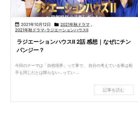

2021年10月12日

2021年秋ドラマ
,
2021年秋ドラマ-ラジエーションハウスⅡ
ラジエーションハウスⅡ 2話 感想｜なぜにチン
パンジー？
今回のテーマは「自他境界」って事で、 自分の考えている事は相
手も同じだとは限らない…ってい ...
記事を読む