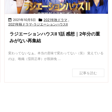
ラジエーションハウスⅡ 2話 感想｜なぜにチンパンジ
ラジエーションハウスⅡ 1話 感想｜2年分の重みがない
ー？

2021年10月5日

2021年秋ドラマ
,
再集結
2021年秋ドラマ-ラジエーションハウスⅡ
ラジエーションハウスⅡ 1話 感想｜2年分の重
みがない再集結
変わってないなぁ。本当の意味で変わってない（笑） 覚えている
のは、唯織（窪田正孝）が医師免 ...
記事を読む