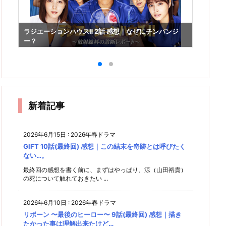
ラジ
ラジエーションハウスⅡ 2話 感想｜なぜにチンパンジ
再集
ー？
新着記事
2026年6月15日
:
2026年春ドラマ
GIFT 10話(最終回) 感想｜この結末を奇跡とは呼びたく
ない…。
最終回の感想を書く前に、まずはやっぱり、涼（山田裕貴）
の死について触れておきたい ...
2026年6月10日
:
2026年春ドラマ
リボーン 〜最後のヒーロー〜 9話(最終回) 感想｜描き
たかった事は理解出来たけど…