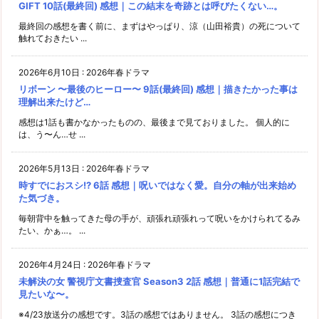
GIFT 10話(最終回) 感想｜この結末を奇跡とは呼びたくない…。
最終回の感想を書く前に、まずはやっぱり、涼（山田裕貴）の死について
触れておきたい ...
2026年6月10日
:
2026年春ドラマ
リボーン 〜最後のヒーロー〜 9話(最終回) 感想｜描きたかった事は
理解出来たけど…
感想は1話も書かなかったものの、最後まで見ておりました。 個人的に
は、う〜ん…せ ...
2026年5月13日
:
2026年春ドラマ
時すでにおスシ!? 6話 感想｜呪いではなく愛。自分の軸が出来始め
た気づき。
毎朝背中を触ってきた母の手が、頑張れ頑張れって呪いをかけられてるみ
たい、かぁ…。 ...
2026年4月24日
:
2026年春ドラマ
未解決の女 警視庁文書捜査官 Season3 2話 感想｜普通に1話完結で
見たいな〜。
※4/23放送分の感想です。3話の感想ではありません。 3話の感想につき