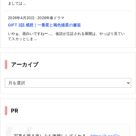
ましては ...
2026年4月20日
:
2026年春ドラマ
GIFT 2話 感想｜一番星と褐色矮星の邂逅
いやぁ、面白いですね〜…。 仮説が立証される展開は、やっぱり見てい
てスカッとしま ...
アーカイブ
ア
ー
カ
イ
ブ
PR
写真を撮る楽しみを後押ししてくれる。
https://t.co/Ox