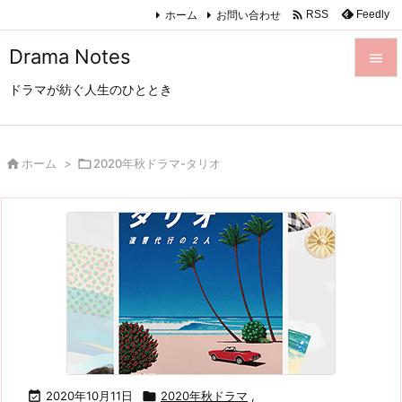

ホーム
お問い合わせ
Feedly
RSS
Drama Notes

ドラマが紡ぐ人生のひととき

メニュ

サイド

ホーム
>

2020年秋ドラマ-タリオ

前へ

次へ

検索

2020年10月11日

2020年秋ドラマ
,