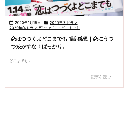

2020年1月15日

2020年冬ドラマ
,
恋はつづくよどこまでも 2話 感想｜金子大地も吉川愛
恋はつづくよどこまでも 1話 感想｜恋にうつつ抜かす
2020年冬ドラマ-恋はつづくよどこまでも
も不憫でならない。
な！ばっかり。
恋はつづくよどこまでも 1話 感想｜恋にうつ
つ抜かすな！ばっかり。
どこまでも ...
記事を読む