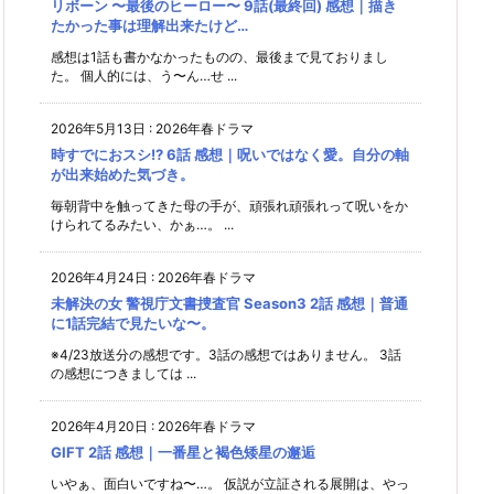
リボーン 〜最後のヒーロー〜 9話(最終回) 感想｜描き
たかった事は理解出来たけど…
感想は1話も書かなかったものの、最後まで見ておりまし
た。 個人的には、う〜ん…せ ...
2026年5月13日
:
2026年春ドラマ
時すでにおスシ!? 6話 感想｜呪いではなく愛。自分の軸
が出来始めた気づき。
毎朝背中を触ってきた母の手が、頑張れ頑張れって呪いをか
けられてるみたい、かぁ…。 ...
2026年4月24日
:
2026年春ドラマ
未解決の女 警視庁文書捜査官 Season3 2話 感想｜普通
に1話完結で見たいな〜。
※4/23放送分の感想です。3話の感想ではありません。 3話
の感想につきましては ...
2026年4月20日
:
2026年春ドラマ
GIFT 2話 感想｜一番星と褐色矮星の邂逅
いやぁ、面白いですね〜…。 仮説が立証される展開は、やっ