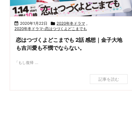

2020年1月22日

2020年冬ドラマ
,
2020年冬ドラマ-恋はつづくよどこまでも
恋はつづくよどこまでも 2話 感想｜金子大地
も吉川愛も不憫でならない。
「もし復帰 ...
記事を読む