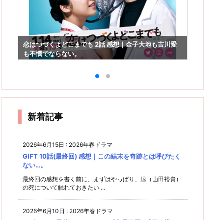
恋は
恋はつづくよどこまでも 2話 感想｜金子大地も吉川愛
な！
も不憫でならない。
新着記事
2026年6月15日
:
2026年春ドラマ
GIFT 10話(最終回) 感想｜この結末を奇跡とは呼びたく
ない…。
最終回の感想を書く前に、まずはやっぱり、涼（山田裕貴）
の死について触れておきたい ...
2026年6月10日
:
2026年春ドラマ