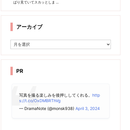
ぱり見ていてスカッとしま ...
アーカイブ
ア
ー
カ
イ
ブ
PR
写真を撮る楽しみを後押ししてくれる。
http
s://t.co/OxDMBRThVg
— DramaNote (@monsk938)
April 3, 2024