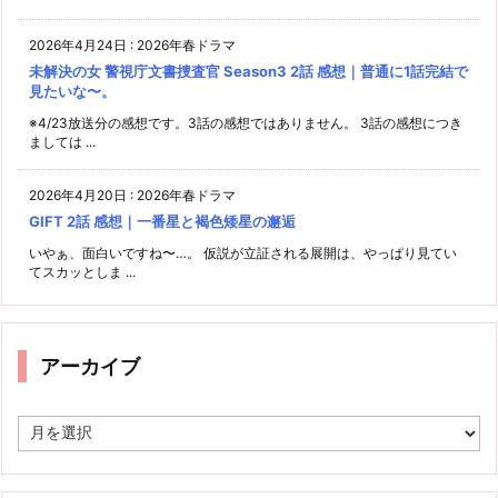
2026年4月24日
:
2026年春ドラマ
未解決の女 警視庁文書捜査官 Season3 2話 感想｜普通に1話完結で
見たいな〜。
※4/23放送分の感想です。3話の感想ではありません。 3話の感想につき
ましては ...
2026年4月20日
:
2026年春ドラマ
GIFT 2話 感想｜一番星と褐色矮星の邂逅
いやぁ、面白いですね〜…。 仮説が立証される展開は、やっぱり見てい
てスカッとしま ...
アーカイブ
ア
ー
カ
イ