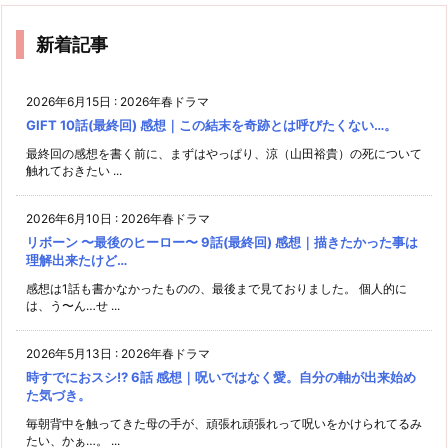
新着記事
2026年6月15日
:
2026年春ドラマ
GIFT 10話(最終回) 感想｜この結末を奇跡とは呼びたくない…。
最終回の感想を書く前に、まずはやっぱり、涼（山田裕貴）の死について
触れておきたい ...
2026年6月10日
:
2026年春ドラマ
リボーン 〜最後のヒーロー〜 9話(最終回) 感想｜描きたかった事は
理解出来たけど…
感想は1話も書かなかったものの、最後まで見ておりました。 個人的に
は、う〜ん…せ ...
2026年5月13日
:
2026年春ドラマ
時すでにおスシ!? 6話 感想｜呪いではなく愛。自分の軸が出来始め
た気づき。
毎朝背中を触ってきた母の手が、頑張れ頑張れって呪いをかけられてるみ
たい、かぁ…。 ...