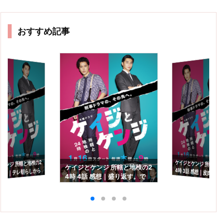
おすすめ記事
ケイジとケンジ 所轄
4時 3話 感想｜皮肉
ケンジ 所轄と地検の2
ケイジとケンジ 所轄と地検の2
話 感想｜テレ朝らしから
4時 4話 感想｜盛り返す。で
は面白いけど…
コメディ
も、気軽に見てた方が良いか
も？