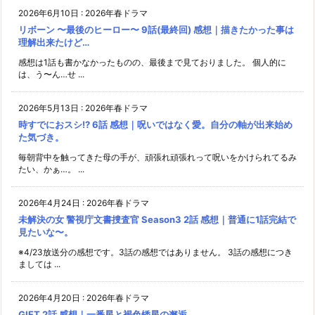
2026年6月10日
:
2026年春ドラマ
リボーン 〜最後のヒーロー〜 9話(最終回) 感想｜描きたかった事は
理解出来たけど…
感想は1話も書かなかったものの、最後まで見ておりました。 個人的に
は、う〜ん…せ ...
2026年5月13日
:
2026年春ドラマ
時すでにおスシ!? 6話 感想｜呪いではなく愛。自分の軸が出来始め
た気づき。
毎朝背中を触ってきた母の手が、頑張れ頑張れって呪いをかけられてるみ
たい、かぁ…。 ...
2026年4月24日
:
2026年春ドラマ
未解決の女 警視庁文書捜査官 Season3 2話 感想｜普通に1話完結で
見たいな〜。
※4/23放送分の感想です。3話の感想ではありません。 3話の感想につき
ましては ...
2026年4月20日
:
2026年春ドラマ
GIFT 2話 感想｜一番星と褐色矮星の邂逅