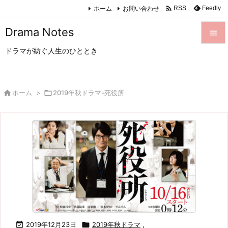

ホーム
お問い合わせ
Feedly
RSS
Drama Notes

ドラマが紡ぐ人生のひととき

メニュ

サイド

ホーム
>

2019年秋ドラマ-死役所

前へ

次へ

検索

2019年12月23日

2019年秋ドラマ
,