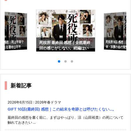
死役所 9話 感想｜謎
体・加護の会の実態
8話 感想｜死は平等で
死役所 最終回 感想｜全然最終
られる運命は不平
回の感じがしない。続編はい
れる
つ？
新着記事
2026年6月15日
:
2026年春ドラマ
GIFT 10話(最終回) 感想｜この結末を奇跡とは呼びたくない…。
最終回の感想を書く前に、まずはやっぱり、涼（山田裕貴）の死について
触れておきたい ...