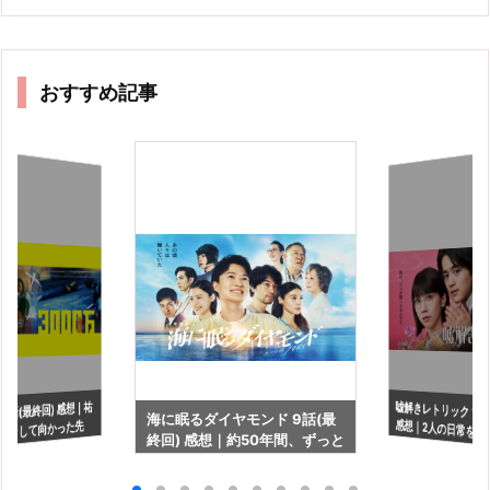
おすすめ記事
嘘解きレトリック 11
感想｜2人の日常を
 8話(最終回) 感想｜祐
海に眠るダイヤモンド 9話(最
ーンして向かった先
終回) 感想｜約50年間、ずっと
見たい…
両想いだったけど…