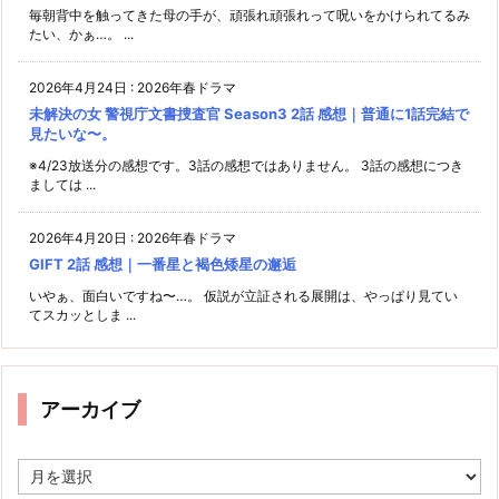
毎朝背中を触ってきた母の手が、頑張れ頑張れって呪いをかけられてるみ
たい、かぁ…。 ...
2026年4月24日
:
2026年春ドラマ
未解決の女 警視庁文書捜査官 Season3 2話 感想｜普通に1話完結で
見たいな〜。
※4/23放送分の感想です。3話の感想ではありません。 3話の感想につき
ましては ...
2026年4月20日
:
2026年春ドラマ
GIFT 2話 感想｜一番星と褐色矮星の邂逅
いやぁ、面白いですね〜…。 仮説が立証される展開は、やっぱり見てい
てスカッとしま ...
アーカイブ
ア
ー