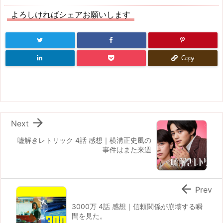
よろしければシェアお願いします
Copy

Next
嘘解きレトリック 4話 感想｜横溝正史風の
事件はまた来週

Prev
3000万 4話 感想｜信頼関係が崩壊する瞬
間を見た。