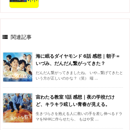

関連記事
海に眠るダイヤモンド 6話 感想｜朝子＝
いづみ、だんだん繋がってきた？
だんだん繋がってきましたね。 いや…繋げてきたと
いう方が正しいのかな？（笑） 端 ...
宙わたる教室 1話 感想｜夜の学校だけ
ど、キラキラ眩しい青春が見える。
生きづらさを抱える人に救いの手を差し伸べるドラ
マをNHKに作らせたら、 もはや安 ...