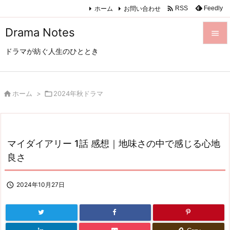

ホーム
お問い合わせ
Feedly
RSS
Drama Notes

ドラマが紡ぐ人生のひととき

メニュ

サイド

ホーム
>

2024年秋ドラマ

前へ

マイダイアリー 1話 感想｜地味さの中で感じる心地
次へ
良さ

検索

2024年10月27日