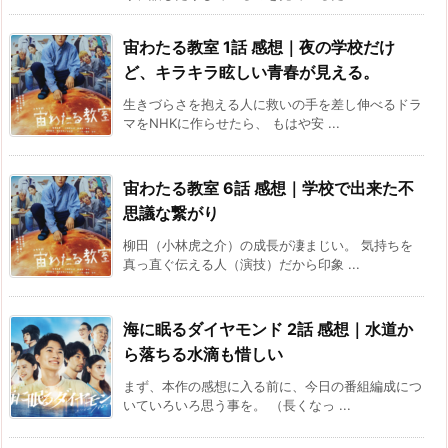
宙わたる教室 1話 感想｜夜の学校だけ
ど、キラキラ眩しい青春が見える。
生きづらさを抱える人に救いの手を差し伸べるドラ
マをNHKに作らせたら、 もはや安 ...
宙わたる教室 6話 感想｜学校で出来た不
思議な繋がり
柳田（小林虎之介）の成長が凄まじい。 気持ちを
真っ直ぐ伝える人（演技）だから印象 ...
海に眠るダイヤモンド 2話 感想｜水道か
ら落ちる水滴も惜しい
まず、本作の感想に入る前に、今日の番組編成につ
いていろいろ思う事を。 （長くなっ ...