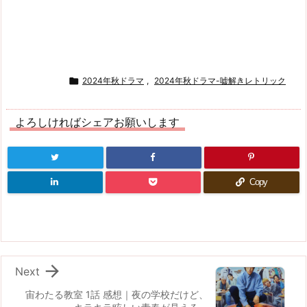

2024年秋ドラマ
,
2024年秋ドラマ-嘘解きレトリック
よろしければシェアお願いします
Copy

Next
宙わたる教室 1話 感想｜夜の学校だけど、