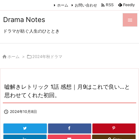

ホーム
お問い合わせ
Feedly
RSS
Drama Notes

ドラマが紡ぐ人生のひととき

メニュ

サイド

ホーム
>

2024年秋ドラマ

前へ

嘘解きレトリック 1話 感想｜月9はこれで良い…と
次へ
思わせてくれた初回。

検索

2024年10月8日