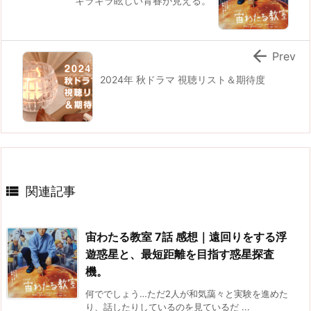
キラキラ眩しい青春が見える。

Prev
2024年 秋ドラマ 視聴リスト＆期待度

関連記事
宙わたる教室 7話 感想｜遠回りをする浮
遊惑星と、最短距離を目指す惑星探査
機。
何ででしょう…ただ2人が和気藹々と実験を進めた
り、話したりしているのを見ているだ ...