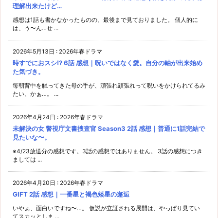
理解出来たけど…
感想は1話も書かなかったものの、最後まで見ておりました。 個人的に
は、う〜ん…せ ...
2026年5月13日
:
2026年春ドラマ
時すでにおスシ!? 6話 感想｜呪いではなく愛。自分の軸が出来始め
た気づき。
毎朝背中を触ってきた母の手が、頑張れ頑張れって呪いをかけられてるみ
たい、かぁ…。 ...
2026年4月24日
:
2026年春ドラマ
未解決の女 警視庁文書捜査官 Season3 2話 感想｜普通に1話完結で
見たいな〜。
※4/23放送分の感想です。3話の感想ではありません。 3話の感想につき
ましては ...
2026年4月20日
:
2026年春ドラマ
GIFT 2話 感想｜一番星と褐色矮星の邂逅
いやぁ、面白いですね〜…。 仮説が立証される展開は、やっぱり見てい
てスカッとしま ...