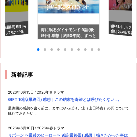
嘘解きレトリック 11
感想｜2人の日常を
 8話(最終回) 感想｜祐
海に眠るダイヤモンド 9話(最
ーンして向かった先
終回) 感想｜約50年間、ずっと
見たい…
両想いだったけど…
新着記事
2026年6月15日
:
2026年春ドラマ
GIFT 10話(最終回) 感想｜この結末を奇跡とは呼びたくない…。
最終回の感想を書く前に、まずはやっぱり、涼（山田裕貴）の死について
触れておきたい ...
2026年6月10日
:
2026年春ドラマ
リボーン 〜最後のヒーロー〜 9話(最終回) 感想｜描きたかった事は