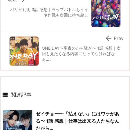
パリピ孔明 3話 感想｜ラップバトルもイイ
ネ作戦も次回に持ち越し

Prev
ONE DAY〜聖夜のから騒ぎ〜 1話 感想｜次
回も見たくなる内容になってなければな
ぁ…。

関連記事
ゼイチョー〜「払えない」にはワケがあ
る〜 1話 感想｜仕事は出来る人たちなん
だから…