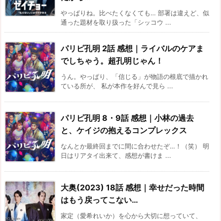
やっぱりね。比べたくなくても… 部署は違えど、似
通った題材を取り扱った「シッコウ ...
パリピ孔明 2話 感想｜ライバルのケアま
でしちゃう。超孔明じゃん！
うん。やっぱり、「信じる」が物語の根底で描かれ
ている所が、 私が本作を好んで見ら ...
パリピ孔明 8・9話 感想｜小林の過去
と、ケイジの抱えるコンプレックス
なんとか最終回までに間に合わせたぞ…！（笑） 明
日はリアタイ出来て、感想が書けま ...
大奥(2023) 18話 感想｜幸せだった時間
はもう戻ってこない…
家定（愛希れいか）を心から大切に想っていて、