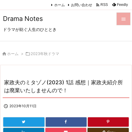

ホーム
お問い合わせ
Feedly
RSS
Drama Notes

ドラマが紡ぐ人生のひととき

メニュ

サイド

ホーム
>

2023年秋ドラマ

前へ

家政夫のミタゾノ(2023) 1話 感想｜家政夫紹介所
次へ
は廃業いたしませんので！

検索

2023年10月11日