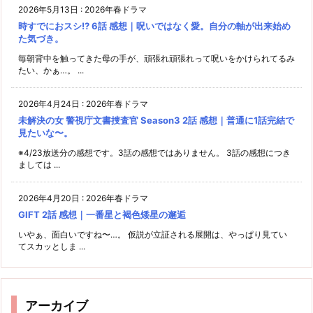
2026年5月13日
:
2026年春ドラマ
時すでにおスシ!? 6話 感想｜呪いではなく愛。自分の軸が出来始め
た気づき。
毎朝背中を触ってきた母の手が、頑張れ頑張れって呪いをかけられてるみ
たい、かぁ…。 ...
2026年4月24日
:
2026年春ドラマ
未解決の女 警視庁文書捜査官 Season3 2話 感想｜普通に1話完結で
見たいな〜。
※4/23放送分の感想です。3話の感想ではありません。 3話の感想につき
ましては ...
2026年4月20日
:
2026年春ドラマ
GIFT 2話 感想｜一番星と褐色矮星の邂逅
いやぁ、面白いですね〜…。 仮説が立証される展開は、やっぱり見てい
てスカッとしま ...
アーカイブ