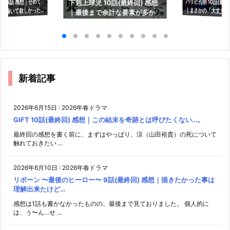
パリピ孔明 10話(最終
児 5話 感想｜せめて
下剋上球児 10話(最終回) 感想
｜まさかの「大丈夫
で描いて欲しかった…
｜最後まで余計な要素が多か
ったな…と(汗)
新着記事
2026年6月15日
:
2026年春ドラマ
GIFT 10話(最終回) 感想｜この結末を奇跡とは呼びたくない…。
最終回の感想を書く前に、まずはやっぱり、涼（山田裕貴）の死について
触れておきたい ...
2026年6月10日
:
2026年春ドラマ
リボーン 〜最後のヒーロー〜 9話(最終回) 感想｜描きたかった事は
理解出来たけど…
感想は1話も書かなかったものの、最後まで見ておりました。 個人的に
は、う〜ん…せ ...