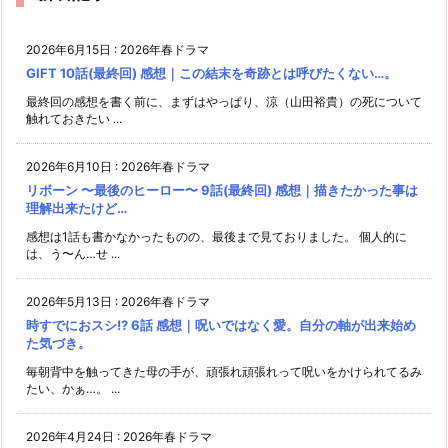
2026年6月15日
:
2026年春ドラマ
GIFT 10話(最終回) 感想｜この結末を奇跡とは呼びたくない…。
最終回の感想を書く前に、まずはやっぱり、涼（山田裕貴）の死について
触れておきたい ...
2026年6月10日
:
2026年春ドラマ
リボーン 〜最後のヒーロー〜 9話(最終回) 感想｜描きたかった事は
理解出来たけど…
感想は1話も書かなかったものの、最後まで見ておりました。 個人的に
は、う〜ん…せ ...
2026年5月13日
:
2026年春ドラマ
時すでにおスシ!? 6話 感想｜呪いではなく愛。自分の軸が出来始め
た気づき。
毎朝背中を触ってきた母の手が、頑張れ頑張れって呪いをかけられてるみ
たい、かぁ…。 ...
2026年4月24日
:
2026年春ドラマ