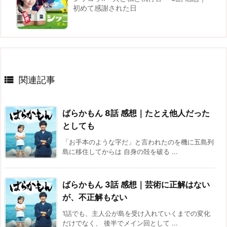
初めて感謝された日

関連記事
ばらかもん 8話 感想｜たとえ他人だった
としても
「お手本のような字だ」と言われたのを機に五島列
島に移住してからは 自身の殻を破る ...
ばらかもん 3話 感想｜芸術に正解はない
が、不正解もない
1話でも、主人公が島を受け入れていくまでの変化
だけでなく、 後半でメイン回として ...