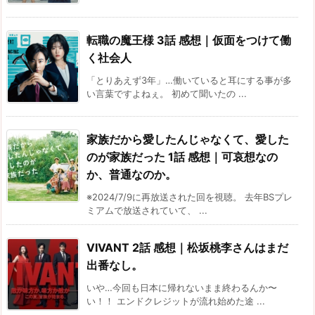
転職の魔王様 3話 感想｜仮面をつけて働
く社会人
「とりあえず3年」…働いていると耳にする事が多
い言葉ですよねぇ。 初めて聞いたの ...
家族だから愛したんじゃなくて、愛した
のが家族だった 1話 感想｜可哀想なの
か、普通なのか。
※2024/7/9に再放送された回を視聴。 去年BSプレ
ミアムで放送されていて、 ...
VIVANT 2話 感想｜松坂桃李さんはまだ
出番なし。
いや…今回も日本に帰れないまま終わるんか〜
い！！ エンドクレジットが流れ始めた途 ...