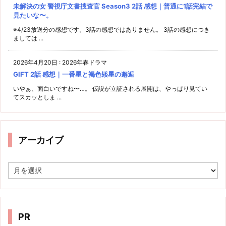
未解決の女 警視庁文書捜査官 Season3 2話 感想｜普通に1話完結で
見たいな〜。
※4/23放送分の感想です。3話の感想ではありません。 3話の感想につき
ましては ...
2026年4月20日
:
2026年春ドラマ
GIFT 2話 感想｜一番星と褐色矮星の邂逅
いやぁ、面白いですね〜…。 仮説が立証される展開は、やっぱり見てい
てスカッとしま ...
アーカイブ
ア
ー
カ
イ
ブ
PR