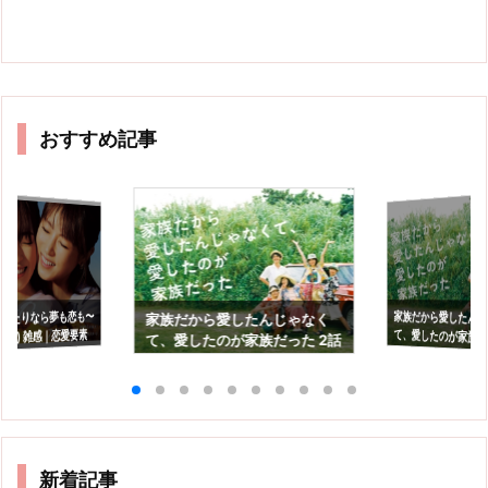
おすすめ記事
0〜ふたりなら夢も恋も〜
家族だから愛したん
て、愛したのが家族だっ
感想｜可哀想なのか
家族だから愛したんじゃなく
終回) 雑感｜恋愛要素
て、愛したのが家族だった 2話
も良かったよ…
感想｜ママが生きたいって思
のか。
えるようにしたい
新着記事