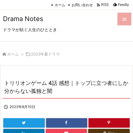

ホーム
お問い合わせ
Feedly
RSS
Drama Notes

ドラマが紡ぐ人生のひととき

メニュ

サイド

ホーム
>

2023年夏ドラマ

前へ

トリリオンゲーム 4話 感想｜トップに立つ者にしか
次へ
分からない孤独と闇

検索

2023年8月10日