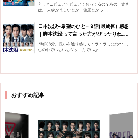
えっと…ピュア？ピュアで合ってるの？あの一途さ
は。 未練がましいとか、偏屈とかっ ...
日本沈没−希望のひと− 9話(最終回) 感想
｜脚本沈没って言った方がぴったりね…。
2時間3分、長いを通り越してイライラしたわ〜…。
心の中でいちいちツッコんでいな ...
おすすめ記事