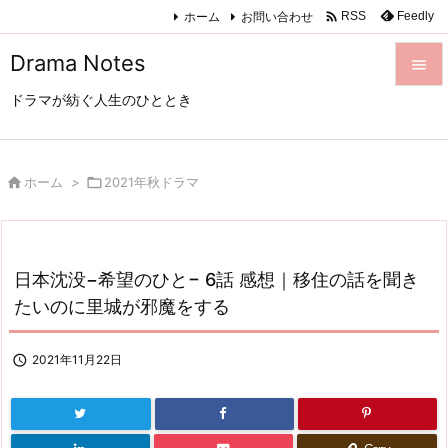

ホーム
お問い合わせ
Feedly
RSS
Drama Notes

ドラマが紡ぐ人生のひととき

メニュ

サイド

ホーム
>

2021年秋ドラマ

前へ

日本沈没−希望のひと− 6話 感想｜移住の話を聞き
次へ
たいのに里城が邪魔をする

検索

2021年11月22日