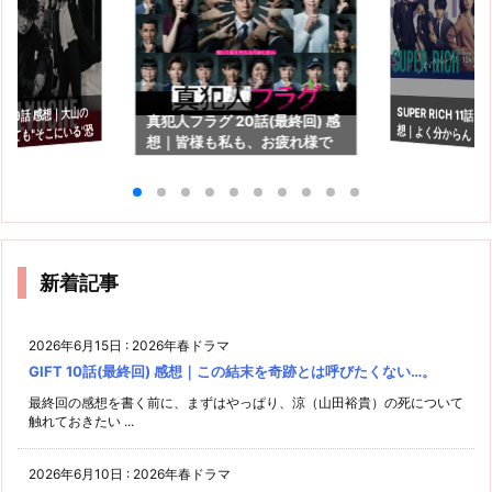
SUPER RICH 11話(
想｜よく分からんド
チ 9話 感想｜大山の
真犯人フラグ 20話(最終回) 感
くても"そこにいる"恐
想｜皆様も私も、お疲れ様で
た…で終わる残念感
した…。
新着記事
2026年6月15日
:
2026年春ドラマ
GIFT 10話(最終回) 感想｜この結末を奇跡とは呼びたくない…。
最終回の感想を書く前に、まずはやっぱり、涼（山田裕貴）の死について
触れておきたい ...
2026年6月10日
:
2026年春ドラマ