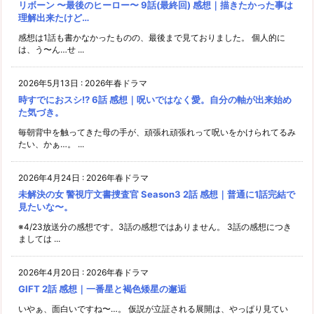
リボーン 〜最後のヒーロー〜 9話(最終回) 感想｜描きたかった事は
理解出来たけど…
感想は1話も書かなかったものの、最後まで見ておりました。 個人的に
は、う〜ん…せ ...
2026年5月13日
:
2026年春ドラマ
時すでにおスシ!? 6話 感想｜呪いではなく愛。自分の軸が出来始め
た気づき。
毎朝背中を触ってきた母の手が、頑張れ頑張れって呪いをかけられてるみ
たい、かぁ…。 ...
2026年4月24日
:
2026年春ドラマ
未解決の女 警視庁文書捜査官 Season3 2話 感想｜普通に1話完結で
見たいな〜。
※4/23放送分の感想です。3話の感想ではありません。 3話の感想につき
ましては ...
2026年4月20日
:
2026年春ドラマ
GIFT 2話 感想｜一番星と褐色矮星の邂逅
いやぁ、面白いですね〜…。 仮説が立証される展開は、やっぱり見てい