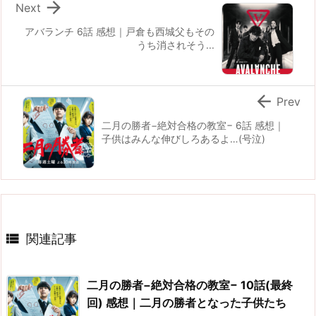

Next
アバランチ 6話 感想｜戸倉も西城父もその
うち消されそう...

Prev
二月の勝者−絶対合格の教室− 6話 感想｜
子供はみんな伸びしろあるよ…(号泣)

関連記事
二月の勝者−絶対合格の教室− 10話(最終
回) 感想｜二月の勝者となった子供たち