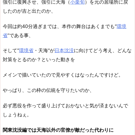
強引に復興させ、強引に天海（
小栗旬
）を元の居場所に戻
したのが吉と出たのか、
今回は約40分過ぎまでは、本作の舞台はあくまでも"
環境
省
“である事、
そして"
環境省
・天海"が
日本沈没
に向けてどう考え、どんな
対策をとるのか？といった動きを
メインで描いていたので見やすくはなったんですけど。
やっぱり、この枠の伝統を守りたいのか、
必ず悪役を作って盛り上げておかないと気が済まないんで
しょうねぇ。
関東沈没編では天海以外の官僚が敵だった代わりに