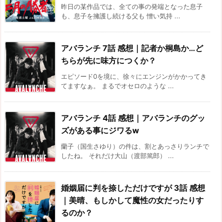
昨日の某作品では、全ての事の発端となった息子
も、息子を擁護し続ける父も 憎い気持 ...
アバランチ 7話 感想｜記者か桐島か…ど
ちらが先に味方につくか？
エピソード0を境に、徐々にエンジンがかかってき
てますなぁ。 まるでオセロのような ...
アバランチ 4話 感想｜アバランチのグッ
ズがある事にジワるw
蘭子（国生さゆり）の件は、割とあっさりランチで
したね。 それだけ大山（渡部篤郎） ...
婚姻届に判を捺しただけですが 3話 感想
｜美晴、もしかして魔性の女だったりす
るのか？