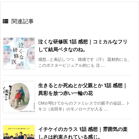

関連記事
泣くな研修医 1話 感想｜コミカルなフリ
して結局ベタなのね。
感想…と表記しつつ、雑感です（汗） 題材的にも、
このポスタービジュアル的にも 泣 ...
生きるとか死ぬとか父親とか 1話 感想｜
異彩を放つ赤い一輪の花
CMが明けてからのファミレスでの親子の会話… ト
キコ（吉田羊）のモノローグが入る ...
イチケイのカラス 1話 感想｜雰囲気の楽
しさは約束されている感じ。