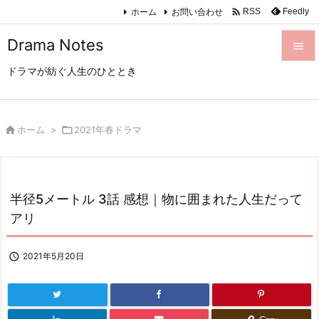

ホーム
お問い合わせ
Feedly
RSS
Drama Notes

ドラマが紡ぐ人生のひととき

メニュ

サイド

ホーム
>

2021年春ドラマ

前へ

半径5メートル 3話 感想｜物に囲まれた人生だって
次へ
アリ

検索

2021年5月20日