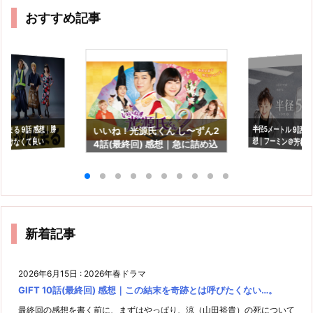
おすすめ記事
半径5メートル 9話(最
想｜フーミン＠芳根
始まる 9話 感想｜勝
いいね！光源氏くん し〜ずん2
つけなくて良い
4話(最終回) 感想｜急に詰め込
長を見守るドラマで
んだ感満載の最終回…
新着記事
2026年6月15日
:
2026年春ドラマ
GIFT 10話(最終回) 感想｜この結末を奇跡とは呼びたくない…。
最終回の感想を書く前に、まずはやっぱり、涼（山田裕貴）の死について