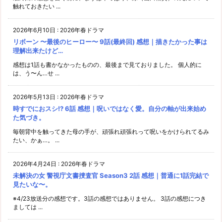
触れておきたい ...
2026年6月10日
:
2026年春ドラマ
リボーン 〜最後のヒーロー〜 9話(最終回) 感想｜描きたかった事は
理解出来たけど…
感想は1話も書かなかったものの、最後まで見ておりました。 個人的に
は、う〜ん…せ ...
2026年5月13日
:
2026年春ドラマ
時すでにおスシ!? 6話 感想｜呪いではなく愛。自分の軸が出来始め
た気づき。
毎朝背中を触ってきた母の手が、頑張れ頑張れって呪いをかけられてるみ
たい、かぁ…。 ...
2026年4月24日
:
2026年春ドラマ
未解決の女 警視庁文書捜査官 Season3 2話 感想｜普通に1話完結で
見たいな〜。
※4/23放送分の感想です。3話の感想ではありません。 3話の感想につき
ましては ...