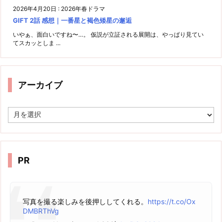
2026年4月20日
:
2026年春ドラマ
GIFT 2話 感想｜一番星と褐色矮星の邂逅
いやぁ、面白いですね〜…。 仮説が立証される展開は、やっぱり見てい
てスカッとしま ...
アーカイブ
ア
ー
カ
イ
ブ
PR
写真を撮る楽しみを後押ししてくれる。
https://t.co/Ox
DMBRThVg