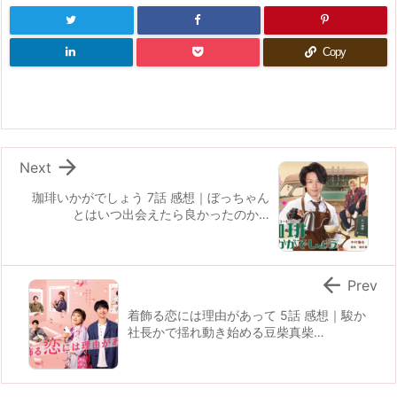
Copy

Next
珈琲いかがでしょう 7話 感想｜ぼっちゃん
とはいつ出会えたら良かったのか…

Prev
着飾る恋には理由があって 5話 感想｜駿か
社長かで揺れ動き始める豆柴真柴…