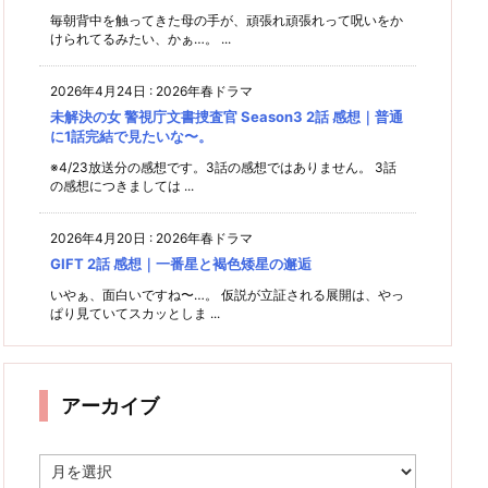
毎朝背中を触ってきた母の手が、頑張れ頑張れって呪いをか
けられてるみたい、かぁ…。 ...
2026年4月24日
:
2026年春ドラマ
未解決の女 警視庁文書捜査官 Season3 2話 感想｜普通
に1話完結で見たいな〜。
※4/23放送分の感想です。3話の感想ではありません。 3話
の感想につきましては ...
2026年4月20日
:
2026年春ドラマ
GIFT 2話 感想｜一番星と褐色矮星の邂逅
いやぁ、面白いですね〜…。 仮説が立証される展開は、やっ
ぱり見ていてスカッとしま ...
アーカイブ
ア
ー