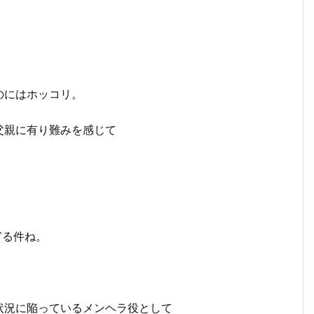
、
のにはホッコリ。
父親に有り難みを感じて
ぎる件ね。
状況に陥っているメンヘラ役として