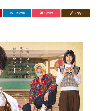
話 感
終回)
れては
＠芳根
コント
井戸演
想｜紫
感想｜
いけな
さんの
はまだ
出は池
急に詰
の上で
成長を
い世界
井戸作
まだ始
め込ん
はなく
見守る
だね
品でや
だ感満
まった
紫さん
ドラマ
LinkedIn
Pocket
Copy
ってお
載の最
ぇ…
と再会
でし
ばかり
終回…
くんな
た。
まし。