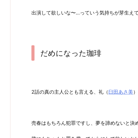
出演して欲しいな〜…っていう気持ちが芽生え
だめになった珈琲
2話の真の主人公とも言える、礼（
臼田あさ美
）
売春はもちろん犯罪ですし、夢を諦めないと決