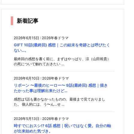
却賛成
ん2 3
回) 感
結婚後
コ
想｜フ
んてつ
回) 感
れては
ん2 4
派の教
話 感
想｜池
の2人
は
想｜誰
いけな
ーミン
けなく
師の気
想｜紫
ま
話(最
井戸演
の様子
かのた
い世界
＠芳根
て良い
持ちが
の上で
ま
出は池
もぜひ
めに着
終回)
だね
ば
さんの
よう分
はなく
新着記事
飾る人
ぇ…
井戸作
SP
感想｜
から
紫さん
生
で！
ん。
と再会
急に詰
め込ん
2026年6月15日
:
2026年春ドラマ
だ感満
でし
まし。
た。
GIFT 10話(最終回) 感想｜この結末を奇跡とは呼びたく
載の最
ない…。
終回…
最終回の感想を書く前に、まずはやっぱり、涼（山田裕貴）
の死について触れておきたい ...
2026年6月10日
:
2026年春ドラマ
リボーン 〜最後のヒーロー〜 9話(最終回) 感想｜描き
たかった事は理解出来たけど…
感想は1話も書かなかったものの、最後まで見ておりまし
た。 個人的には、う〜ん…せ ...
2026年5月13日
:
2026年春ドラマ
時すでにおスシ!? 6話 感想｜呪いではなく愛。自分の軸
が出来始めた気づき。