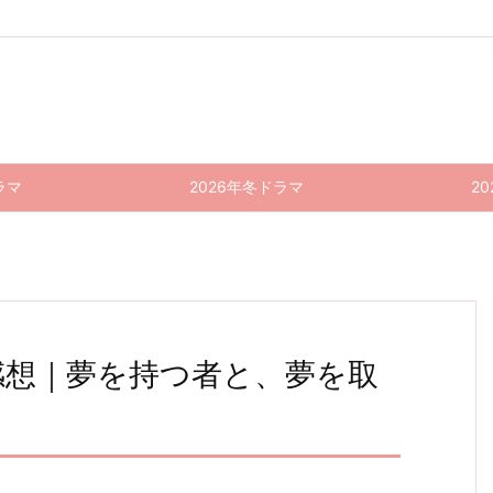
ラマ
2026年冬ドラマ
2
 感想｜夢を持つ者と、夢を取
コント
半径5
いい
ドラゴ
半径5
いい
が始ま
メート
ね！光
ン桜(2
メート
ね！光
源氏く
ル 9話
021) 1
源氏く
ル 8話
る 10
ん
(最終
0話
ん
感想｜
話(最
し〜ず
回) 感
(最終
し〜ず
安易に
終回)
ん2 4
想｜フ
回) 感
ん2 3
踏み入
感想｜
話(最
ーミン
想｜池