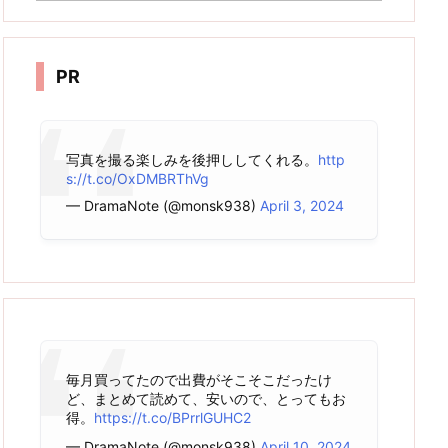
カ
イ
ブ
PR
写真を撮る楽しみを後押ししてくれる。
http
s://t.co/OxDMBRThVg
— DramaNote (@monsk938)
April 3, 2024
毎月買ってたので出費がそこそこだったけ
ど、まとめて読めて、安いので、とってもお
得。
https://t.co/BPrrlGUHC2
— DramaNote (@monsk938)
April 10, 2024