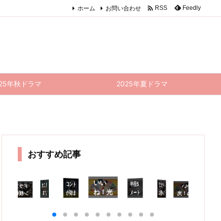

ホーム
お問い合わせ
Feedly
RSS
025年秋ドラマ
2025年夏ドラマ
おすすめ記事
いい
コント
半径5
成長を
見守る
ドラマ
リコカ
ドラゴ
品でや
ってお
くんな
いい
ドラゴ
半径5
着飾る
コ
ね！光
が始ま
メート
ツ 10
ン桜(2
ね！光
ン桜(2
メート
恋には
が
る
理由が
ル 8話
021)
源氏く
021) 1
話(最
ル 9話
る 9話
源氏く
話
あって
感想｜
9話 感
ん
0話
終回)
(最終
感想｜
ん
終
10話
安易に
想｜売
し〜ず
(最終
感想｜
回) 感
勝敗な
感
し〜ず
(最終
踏み入