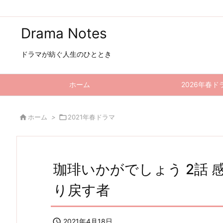
Drama Notes
ドラマが紡ぐ人生のひととき
ホーム
2026年春ド

ホーム
>

2021年春ドラマ
珈琲いかがでしょう 2話
り戻す者

2021年4月18日