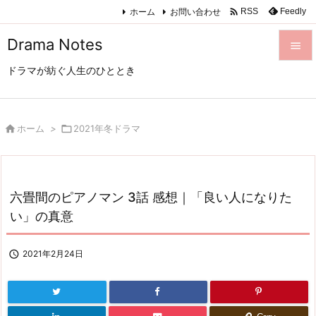

ホーム
お問い合わせ
Feedly
RSS
Drama Notes

ドラマが紡ぐ人生のひととき

メニュ

サイド

ホーム
>

2021年冬ドラマ

前へ

六畳間のピアノマン 3話 感想｜「良い人になりた
次へ
い」の真意

検索

2021年2月24日