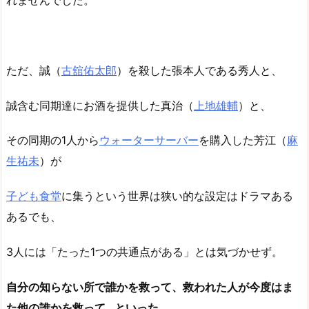
れませんでした。
ただ、誠（
古舘佑太郎
）を殺した張本人である秀人と、
誠含む同期達にお酒を提供した真治（
上地雄輔
）と、
その同期の1人から
ウォーターサーバー
を購入した芳江（
麻
生祐未
）が
子ども食堂
に集うという世界は狭い的な設定はドラマある
あるでも、
3人には「たった1つの共通点がある」とは気づかせず。
自分の知らない所で誰かを救って、救われた人が今度はま
た他の誰かを救って…といった