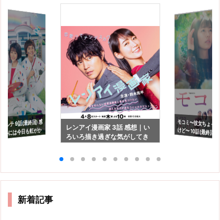
ルテ 9話(最終回) 感
モコミ〜彼女ちょっ
けど〜 10話(最終回)
レンアイ漫画家 3話 感想｜い
の心には今日も虹がか
ろいろ描き過ぎな気がしてき
ミーは捨てられたお
たなぁ。
新着記事