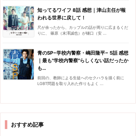
知ってるワイフ 8話 感想｜津山主任が報
われる世界に戻して！
尺が余ったから、カップルの話が周りに広まるくだ
りに、 篠原（末澤誠也）が樋口（安 ...
青のSP−学校内警察・嶋田隆平− 5話 感想
｜最も"学校内警察"らしくない話だったか
も…
前回の、教師による生徒へのセクハラを描く前に
LGBT問題を取り入れた作りもよく ...
おすすめ記事