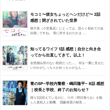
モコミ〜彼女ちょっとヘンだけど〜 2話
感想｜閉ざされていた世界
萌子美（小芝風花）にとっては、恐らく初めての反
抗期…ですね。 母に対するわだかま ...
知ってるワイフ 1話 感想｜自分と向き合
ってから出直してきて。以上！
全然掴み所のない初回だった…。 何を一番に見せた
いのかがしっちゃかめっちゃかなん ...
青のSP−学校内警察・嶋田隆平− 8話 感想
｜校長と学校、終了のお知らせ？
残り2話控えているのに、小川（明日海りお）を殺
した真犯人と動機、 隠蔽体質の校長 ...