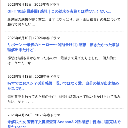
2026年6月15日
:
2026年春ドラマ
GIFT 10話(最終回) 感想｜この結末を奇跡とは呼びたくない…。
最終回の感想を書く前に、まずはやっぱり、涼（山田裕貴）の死について
触れておきたい ...
2026年6月10日
:
2026年春ドラマ
リボーン 〜最後のヒーロー〜 9話(最終回) 感想｜描きたかった事は
理解出来たけど…
感想は1話も書かなかったものの、最後まで見ておりました。 個人的に
は、う〜ん…せ ...
2026年5月13日
:
2026年春ドラマ
時すでにおスシ!? 6話 感想｜呪いではなく愛。自分の軸が出来始め
た気づき。
毎朝背中を触ってきた母の手が、頑張れ頑張れって呪いをかけられてるみ
たい、かぁ…。 ...
2026年4月24日
:
2026年春ドラマ
未解決の女 警視庁文書捜査官 Season3 2話 感想｜普通に1話完結で
見たいな〜。