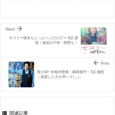

Next
モコミ〜彼女ちょっとヘンだけど〜 4話 感
想｜俊祐のTHE・闇堕ち！

Prev
青のSP−学校内警察・嶋田隆平− 7話 感想
｜保護した方が早いでしょ。

関連記事