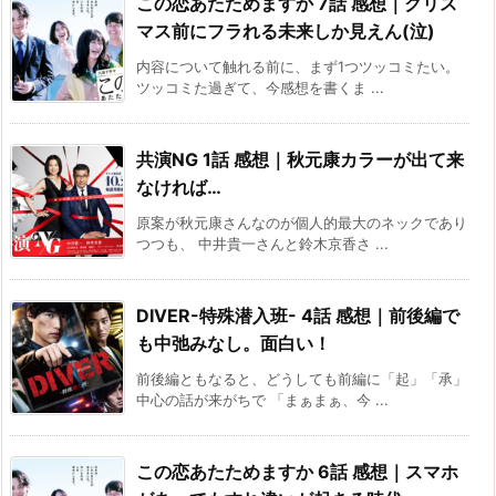
この恋あたためますか 7話 感想｜クリス
マス前にフラれる未来しか見えん(泣)
内容について触れる前に、まず1つツッコミたい。
ツッコミた過ぎて、今感想を書くま ...
共演NG 1話 感想｜秋元康カラーが出て来
なければ…
原案が秋元康さんなのが個人的最大のネックであり
つつも、 中井貴一さんと鈴木京香さ ...
DIVER-特殊潜入班- 4話 感想｜前後編で
も中弛みなし。面白い！
前後編ともなると、どうしても前編に「起」「承」
中心の話が来がちで 「まぁまぁ、今 ...
この恋あたためますか 6話 感想｜スマホ