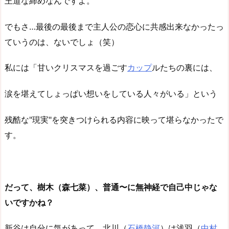
王道な締めなんですよ。
でもさ…最後の最後まで主人公の恋心に共感出来なかったっ
ていうのは、ないでしょ（笑）
私には「甘いクリスマスを過ごす
カップ
ルたちの裏には、
涙を堪えてしょっぱい想いをしている人々がいる」という
残酷な"現実"を突きつけられる内容に映って堪らなかったで
す。
だって、樹木（森七菜）、普通〜に無神経で自己中じゃな
いですかね？
新谷は自分に気があって、北川（
石橋静河
）は浅羽（
中村