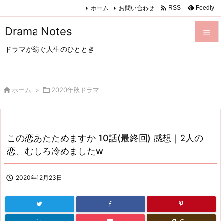

ホーム
お問い合わせ
Feedly
RSS
Drama Notes

ドラマが紡ぐ人生のひととき

メニュ

サイド

ホーム
>

2020年秋ドラマ

前へ

この恋あたためますか 10話(最終回) 感想｜2人の
次へ
恋、むしろ冷めましたw

検索

2020年12月23日