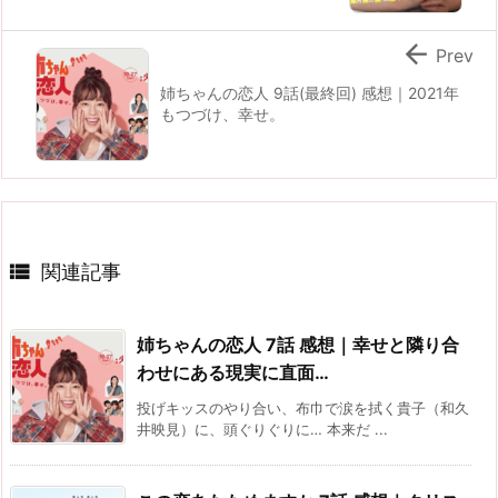

Prev
姉ちゃんの恋人 9話(最終回) 感想｜2021年
もつづけ、幸せ。

関連記事
姉ちゃんの恋人 7話 感想｜幸せと隣り合
わせにある現実に直面…
投げキッスのやり合い、布巾で涙を拭く貴子（和久
井映見）に、頭ぐりぐりに… 本来だ ...