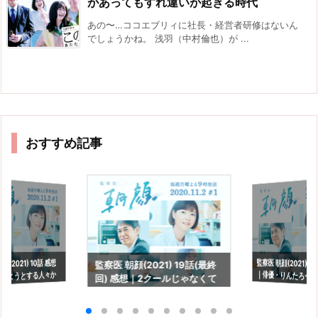
があってもすれ違いが起きる時代
あの〜…ココエブリィに社長・経営者研修はないん
でしょうかね。 浅羽（中村倫也）が ...
おすすめ記事
監察医 朝顔(2021) 1
｜俳優・りんたろー
(2021) 10話 感想
監察医 朝顔(2021) 19話(最終
めようとする人々か
回) 感想｜2クールじゃなくて
も。
綻び
も良かったなぁ。