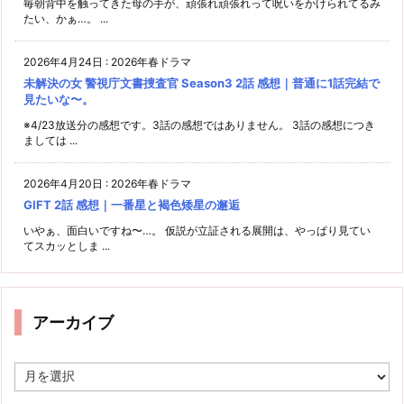
毎朝背中を触ってきた母の手が、頑張れ頑張れって呪いをかけられてるみ
たい、かぁ…。 ...
2026年4月24日
:
2026年春ドラマ
未解決の女 警視庁文書捜査官 Season3 2話 感想｜普通に1話完結で
見たいな〜。
※4/23放送分の感想です。3話の感想ではありません。 3話の感想につき
ましては ...
2026年4月20日
:
2026年春ドラマ
GIFT 2話 感想｜一番星と褐色矮星の邂逅
いやぁ、面白いですね〜…。 仮説が立証される展開は、やっぱり見てい
てスカッとしま ...
アーカイブ
ア
ー