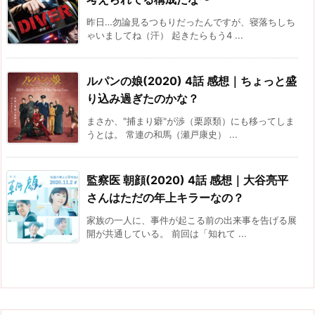
昨日…勿論見るつもりだったんですが、寝落ちしち
ゃいましてね（汗） 起きたらもう4 ...
ルパンの娘(2020) 4話 感想｜ちょっと盛
り込み過ぎたのかな？
まさか、"捕まり癖"が渉（栗原類）にも移ってしま
うとは。 常連の和馬（瀬戸康史） ...
監察医 朝顔(2020) 4話 感想｜大谷亮平
さんはただの年上キラーなの？
家族の一人に、事件が起こる前の出来事を告げる展
開が共通している。 前回は「知れて ...