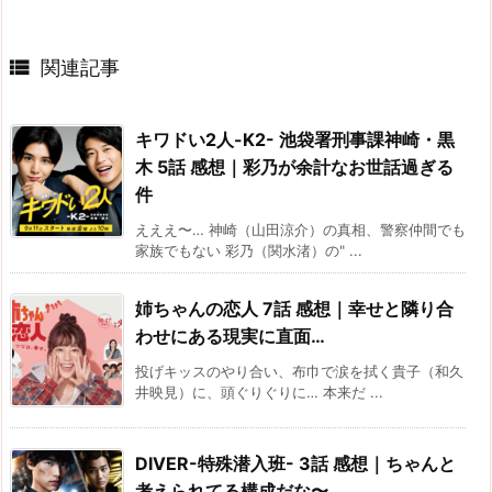

関連記事
キワドい2人-K2- 池袋署刑事課神崎・黒
木 5話 感想｜彩乃が余計なお世話過ぎる
件
えええ〜… 神崎（山田涼介）の真相、警察仲間でも
家族でもない 彩乃（関水渚）の" ...
姉ちゃんの恋人 7話 感想｜幸せと隣り合
わせにある現実に直面…
投げキッスのやり合い、布巾で涙を拭く貴子（和久
井映見）に、頭ぐりぐりに… 本来だ ...
DIVER-特殊潜入班- 3話 感想｜ちゃんと
考えられてる構成だな〜