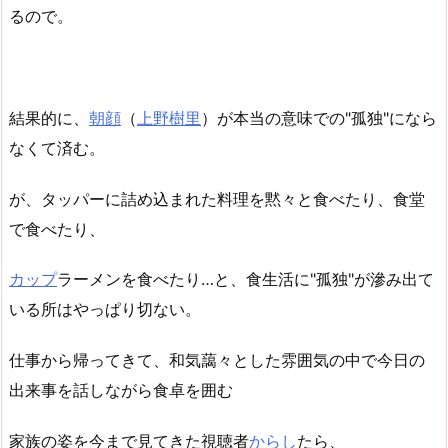
るので。
結果的に、
朝顔
（
上野樹里
）が本当の意味での"孤独"になら
なくて済む。
が、タッパーに詰め込まれた料理を黙々と食べたり、食堂
で食べたり、
カップ
ラーメンを食べたり…と、食生活に"孤独"が滲み出て
いる所はやっぱり切ない。
仕事から帰ってきて、和気藹々とした雰囲気の中で今日の
出来事を話しながら食卓を囲む
家族の姿を今まで見てきた視聴者
からし
たら、