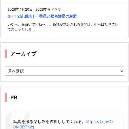
2026年4月20日
:
2026年春ドラマ
GIFT 2話 感想｜一番星と褐色矮星の邂逅
いやぁ、面白いですね〜…。 仮説が立証される展開は、やっぱり見てい
てスカッとしま ...
アーカイブ
ア
ー
カ
イ
ブ
PR
写真を撮る楽しみを後押ししてくれる。
https://t.co/Ox
DMBRThVg