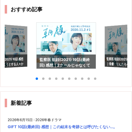
おすすめ記事
監察医 朝顔(2021) 1
｜俳優・りんたろー
(2021) 10話 感想
監察医 朝顔(2021) 19話(最終
めようとする人々か
回) 感想｜2クールじゃなくて
も。
綻び
も良かったなぁ。
新着記事
2026年6月15日
:
2026年春ドラマ
GIFT 10話(最終回) 感想｜この結末を奇跡とは呼びたくない…。