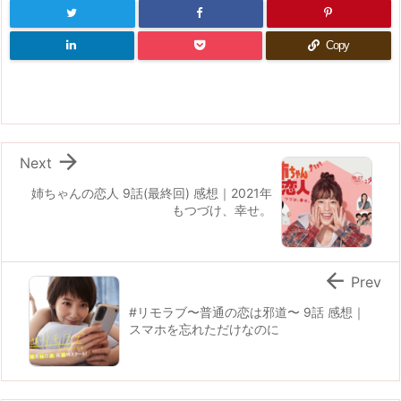
Copy

Next
姉ちゃんの恋人 9話(最終回) 感想｜2021年
もつづけ、幸せ。

Prev
#リモラブ〜普通の恋は邪道〜 9話 感想｜
スマホを忘れただけなのに