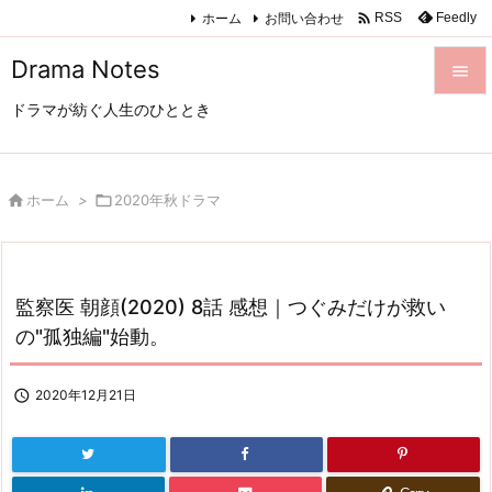

ホーム
お問い合わせ
Feedly
RSS
Drama Notes

ドラマが紡ぐ人生のひととき

メニュ

サイド

ホーム
>

2020年秋ドラマ

前へ

監察医 朝顔(2020) 8話 感想｜つぐみだけが救い
次へ
の"孤独編"始動。

検索

2020年12月21日