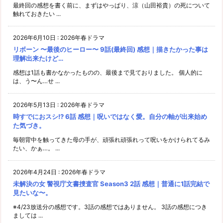
最終回の感想を書く前に、まずはやっぱり、涼（山田裕貴）の死について
触れておきたい ...
2026年6月10日
:
2026年春ドラマ
リボーン 〜最後のヒーロー〜 9話(最終回) 感想｜描きたかった事は
理解出来たけど…
感想は1話も書かなかったものの、最後まで見ておりました。 個人的に
は、う〜ん…せ ...
2026年5月13日
:
2026年春ドラマ
時すでにおスシ!? 6話 感想｜呪いではなく愛。自分の軸が出来始め
た気づき。
毎朝背中を触ってきた母の手が、頑張れ頑張れって呪いをかけられてるみ
たい、かぁ…。 ...
2026年4月24日
:
2026年春ドラマ
未解決の女 警視庁文書捜査官 Season3 2話 感想｜普通に1話完結で
見たいな〜。
※4/23放送分の感想です。3話の感想ではありません。 3話の感想につき
ましては ...