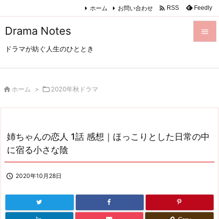

ホーム
お問い合わせ
Feedly
RSS
Drama Notes

ドラマが紡ぐ人生のひととき

メニュ

サイド

ホーム
>

2020年秋ドラマ

前へ

姉ちゃんの恋人 1話 感想｜ほっこりとした日常の中
次へ
に宿る小さな陰

検索

2020年10月28日