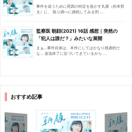
事件を追うために死因の特定を急かす丸屋（杉本哲
太）に、 取り調べに挑戦してみる刑 ...
監察医 朝顔(2021) 16話 感想｜突然の
「犯人は誰だ？」みたいな展開
まぁ…事件自体は、本作にしてはかなり残虐的だ
な… 放送終了に近づいてきているから ...
おすすめ記事