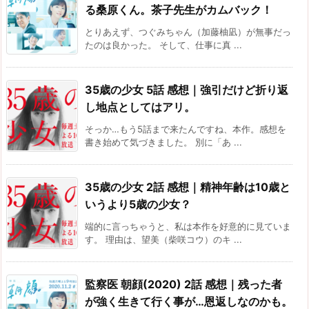
る桑原くん。茶子先生がカムバック！
とりあえず、つぐみちゃん（加藤柚凪）が無事だっ
たのは良かった。 そして、仕事に真 ...
35歳の少女 5話 感想｜強引だけど折り返
し地点としてはアリ。
そっか…もう5話まで来たんですね、本作。感想を
書き始めて気づきました。 別に「あ ...
35歳の少女 2話 感想｜精神年齢は10歳と
いうより5歳の少女？
端的に言っちゃうと、私は本作を好意的に見ていま
す。 理由は、望美（柴咲コウ）のキ ...
監察医 朝顔(2020) 2話 感想｜残った者
が強く生きて行く事が…恩返しなのかも。