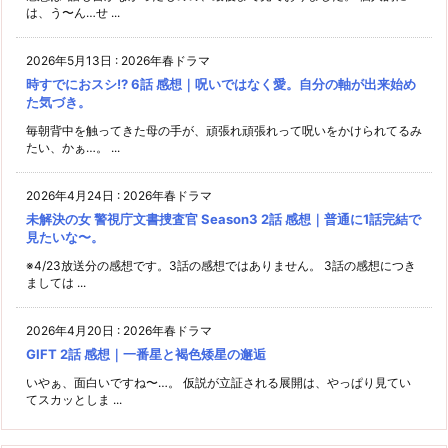
は、う〜ん…せ ...
2026年5月13日
:
2026年春ドラマ
時すでにおスシ!? 6話 感想｜呪いではなく愛。自分の軸が出来始め
た気づき。
毎朝背中を触ってきた母の手が、頑張れ頑張れって呪いをかけられてるみ
たい、かぁ…。 ...
2026年4月24日
:
2026年春ドラマ
未解決の女 警視庁文書捜査官 Season3 2話 感想｜普通に1話完結で
見たいな〜。
※4/23放送分の感想です。3話の感想ではありません。 3話の感想につき
ましては ...
2026年4月20日
:
2026年春ドラマ
GIFT 2話 感想｜一番星と褐色矮星の邂逅
いやぁ、面白いですね〜…。 仮説が立証される展開は、やっぱり見てい
てスカッとしま ...