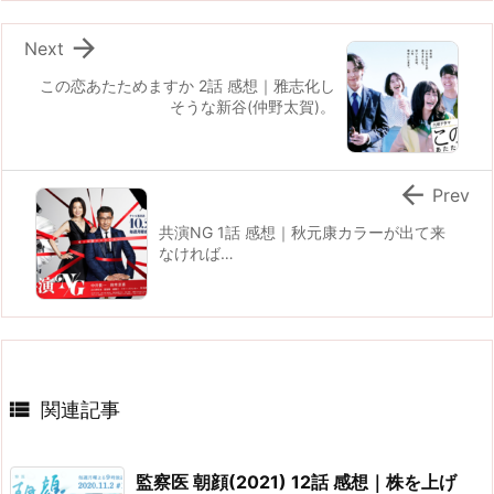

Next
この恋あたためますか 2話 感想｜雅志化し
そうな新谷(仲野太賀)。

Prev
共演NG 1話 感想｜秋元康カラーが出て来
なければ…

関連記事
監察医 朝顔(2021) 12話 感想｜株を上げ