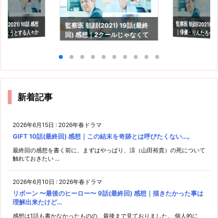
監察医 朝顔(2021) 1
｜俳優・りんたろー
(2021) 10話 感想
監察医 朝顔(2021) 19話(最終
めようとする人々か
回) 感想｜2クールじゃなくて
も。
綻び
も良かったなぁ。
新着記事
2026年6月15日
:
2026年春ドラマ
GIFT 10話(最終回) 感想｜この結末を奇跡とは呼びたくない…。
最終回の感想を書く前に、まずはやっぱり、涼（山田裕貴）の死について
触れておきたい ...
2026年6月10日
:
2026年春ドラマ
リボーン 〜最後のヒーロー〜 9話(最終回) 感想｜描きたかった事は
理解出来たけど…
感想は1話も書かなかったものの、最後まで見ておりました。 個人的に