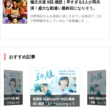
極主夫道 9話 感想｜早すぎる2人が再共
演！盛大な勘違い最終回になりそう。
水野美紀さんを自由に演じさせている時点で これ
で時間稼ぎをしているな？前後編にす ...
おすすめ記事
監察医 朝顔(2021) 1
｜俳優・りんたろー
(2021) 10話 感想
監察医 朝顔(2021) 19話(最終
めようとする人々か
回) 感想｜2クールじゃなくて
も。
綻び
も良かったなぁ。