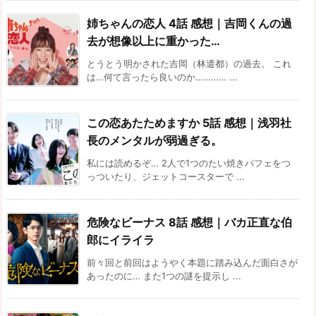
姉ちゃんの恋人 4話 感想｜吉岡くんの過
去が想像以上に重かった…
とうとう明かされた吉岡（林遣都）の過去。 これ
は…何て言ったら良いのか………… ...
この恋あたためますか 5話 感想｜浅羽社
長のメンタルが弱過ぎる。
私には読めるぞ… 2人で1つのたい焼きパフェをつ
っついたり、ジェットコースターで ...
危険なビーナス 8話 感想｜バカ正直な伯
郎にイライラ
前々回と前回はようやく本題に踏み込んだ面白さが
あったのに… また1つの謎を提示し ...