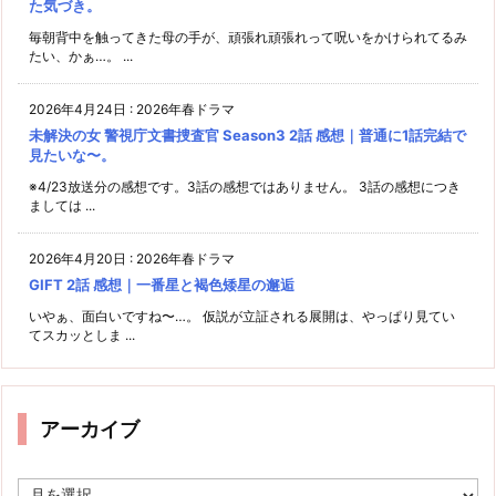
た気づき。
毎朝背中を触ってきた母の手が、頑張れ頑張れって呪いをかけられてるみ
たい、かぁ…。 ...
2026年4月24日
:
2026年春ドラマ
未解決の女 警視庁文書捜査官 Season3 2話 感想｜普通に1話完結で
見たいな〜。
※4/23放送分の感想です。3話の感想ではありません。 3話の感想につき
ましては ...
2026年4月20日
:
2026年春ドラマ
GIFT 2話 感想｜一番星と褐色矮星の邂逅
いやぁ、面白いですね〜…。 仮説が立証される展開は、やっぱり見てい
てスカッとしま ...
アーカイブ
ア