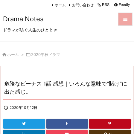

ホーム
お問い合わせ
Feedly
RSS
Drama Notes

ドラマが紡ぐ人生のひととき

メニュ

サイド

ホーム
>

2020年秋ドラマ

前へ

危険なビーナス 1話 感想｜いろんな意味で"賭け"に
次へ
出た感じ。

検索

2020年10月12日