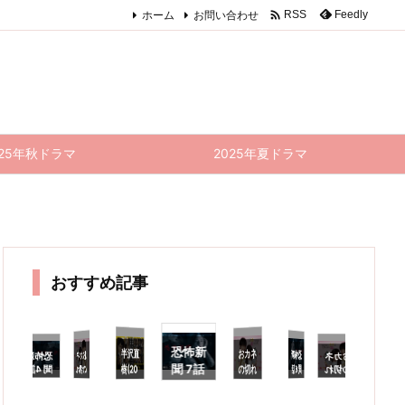

ホーム
お問い合わせ
Feedly
RSS
025年秋ドラマ
2025年夏ドラマ
おすすめ記事
恐怖新
半沢直
おカネ
んへの
ファン
ー…だ
おカネ
恐怖新
おカネ
恐怖新
半沢直
アンサ
恐
聞 7話
樹(20
の切れ
の切れ
聞 6話
の切れ
聞 4話
樹(20
ング・
聞
感
シンデ
20) 1
感想｜
目が恋
感想｜
目が恋
目が恋
20) 9
(最終
分
レラ 1
0話
黒木瞳
のはじ
まぁ、
のはじ
のはじ
話 感
回) 感
よ