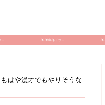
ラマ
2026年冬ドラマ
2
感想｜もはや漫才でもやりそうな
恐怖新
半沢直
おカネ
恐怖新
おカネ
恐怖新
聞 5話
樹(20
の切れ
聞 6話
の切れ
聞 7話
(最終
目が恋
感想｜
目が恋
20) 1
感想｜
回) 感
のはじ
まぁ、
のはじ
0話
分かる
想｜ツ
まり 4
自業自
まり 3
(最終
ようで
ッコミ