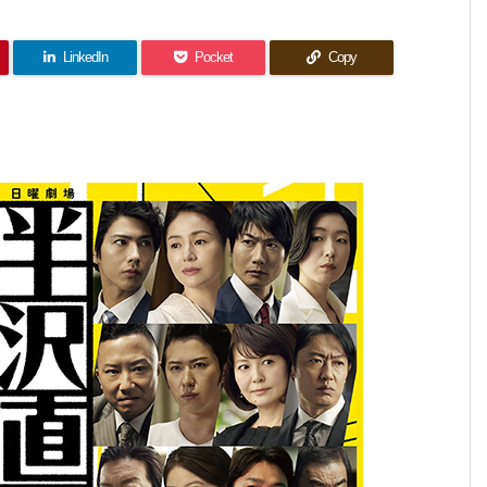
1
話(最
得とし
話 感
回) 感
甲斐の
分から
終回)
か言え
想｜ピ
あるド
想｜愛
感想｜
ない前
ないよ
ュアピ
ラマで
春馬く
と正義
ね。
前前世
した
ュアな
んへの
の物
（笑）
物語
LinkedIn
Pocket
Copy
世界観
ファン
語…お
に笑い
レタ
しまい
ー…だ
泣き
deat
ね。
h！