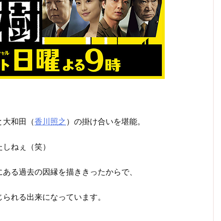
と大和田（
香川照之
）の掛け合いを堪能。
たしねぇ（笑）
にある過去の因縁を描ききったからで、
じられる出来になっています。