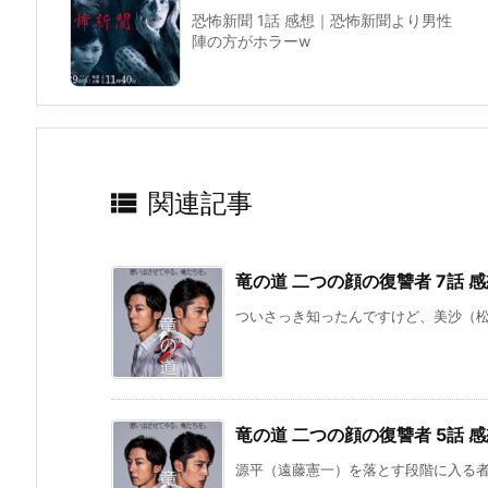
恐怖新聞 1話 感想｜恐怖新聞より男性
陣の方がホラーw

関連記事
竜の道 二つの顔の復讐者 7話
ついさっき知ったんですけど、美沙（松本
竜の道 二つの顔の復讐者 5話
源平（遠藤憲一）を落とす段階に入る者、