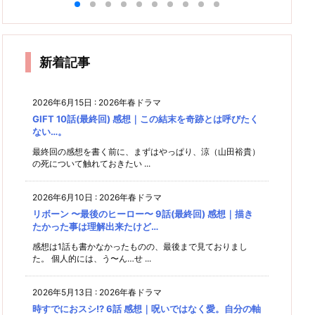
話(最
(最終
さんが
まり 3
自業自
まり 2
まり 4
想｜土
分
終回)
回) 感
想｜ツ
良い母
話 感
得とし
話 感
な
話(最
下座と
雑感｜
想｜愛
親で終
想｜ピ
ッコミ
前
か言え
想
全員集
と正義
終回)
いう名
わるは
ュアピ
物
甲斐の
ないよ
｜"じ
結はし
の物
感想｜
の組体
ずがな
ュアな
たけど
語…お
ね。
れキュ
あるド
い。
世界観
春馬く
操ww
さ…
しまい
新着記事
ン"っ
ラマで
に笑い
deat
w
ぽくな
泣き
した
h！
ってき
（笑）
レタ
たぞ〜
2026年6月15日
:
2026年春ドラマ
ね。
GIFT 10話(最終回) 感想｜この結末を奇跡とは呼びたく
ない…。
最終回の感想を書く前に、まずはやっぱり、涼（山田裕貴）
の死について触れておきたい ...
2026年6月10日
:
2026年春ドラマ
リボーン 〜最後のヒーロー〜 9話(最終回) 感想｜描き
たかった事は理解出来たけど…
感想は1話も書かなかったものの、最後まで見ておりまし
た。 個人的には、う〜ん…せ ...
2026年5月13日
:
2026年春ドラマ
時すでにおスシ!? 6話 感想｜呪いではなく愛。自分の軸