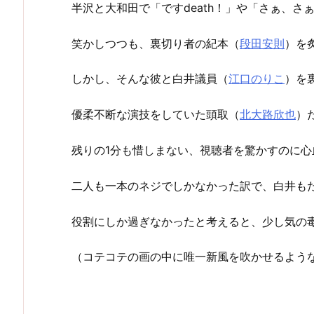
半沢と大和田で「ですdeath！」や「さぁ、
笑かしつつも、裏切り者の紀本（
段田安則
）を
しかし、そんな彼と白井議員（
江口のりこ
）を
優柔不断な演技をしていた頭取（
北大路欣也
）
残りの1分も惜しまない、視聴者を驚かすのに
二人も一本のネジでしかなかった訳で、白井も
役割にしか過ぎなかったと考えると、少し気の
（コテコテの画の中に唯一新風を吹かせるよう