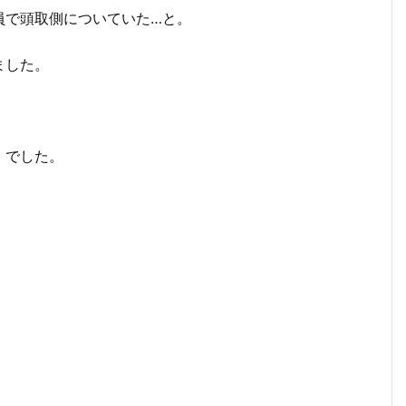
員で頭取側についていた…と。
ました。
！でした。