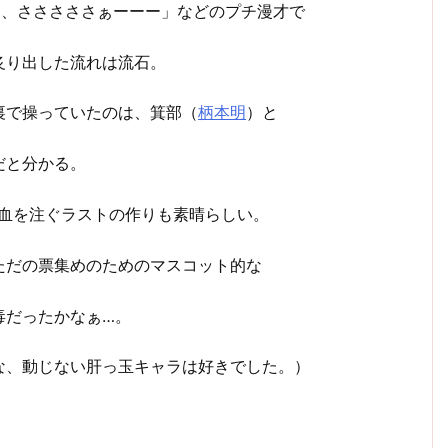
さぁ、さささささぁーーー」などのプチ漫才で
炙り出した流れは流石。
裏で操っていたのは、箕部（
柄本明
）と
だと分かる。
心血を注ぐラストの作りも素晴らしい。
ただの票集めのためのマスコット的な
毒だったかなぁ…。
な、動じない肝っ玉キャラは好きでした。）