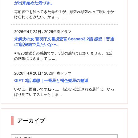
が出来始めた気づき。
毎朝背中を触ってきた母の手が、頑張れ頑張れって呪いをか
けられてるみたい、かぁ…。 ...
2026年4月24日
:
2026年春ドラマ
未解決の女 警視庁文書捜査官 Season3 2話 感想｜普通
に1話完結で見たいな〜。
※4/23放送分の感想です。3話の感想ではありません。 3話
の感想につきましては ...
2026年4月20日
:
2026年春ドラマ
GIFT 2話 感想｜一番星と褐色矮星の邂逅
いやぁ、面白いですね〜…。 仮説が立証される展開は、やっ
ぱり見ていてスカッとしま ...
アーカイブ
ア