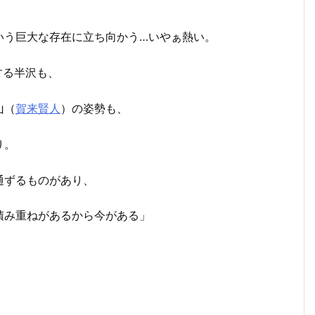
いう巨大な存在に立ち向かう…いやぁ熱い。
する半沢も、
山（
賀来賢人
）の姿勢も、
り。
通ずるものがあり、
積み重ねがあるから今がある」