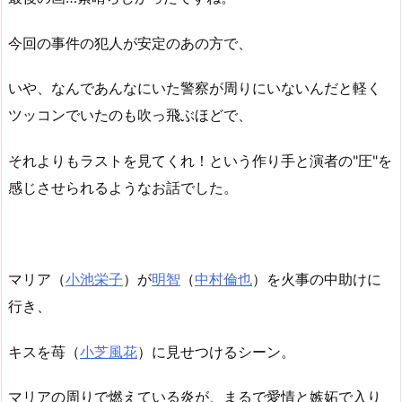
今回の事件の犯人が安定のあの方で、
いや、なんであんなにいた警察が周りにいないんだと軽く
ツッコンでいたのも吹っ飛ぶほどで、
それよりもラストを見てくれ！という作り手と演者の"圧"を
感じさせられるようなお話でした。
マリア（
小池栄子
）が
明智
（
中村倫也
）を火事の中助けに
行き、
キスを苺（
小芝風花
）に見せつけるシーン。
マリアの周りで燃えている炎が、まるで愛情と嫉妬で入り