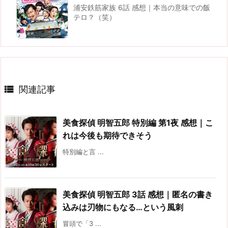
浦安鉄筋家族 6話 感想｜本当の意味での飯
テロ？（笑）

関連記事
美食探偵 明智五郎 特別編 第1夜 感想｜こ
れは今後も期待できそう
特別編と言 ...
美食探偵 明智五郎 3話 感想｜匿名の書き
込みは刃物にもなる…という風刺
冒頭で「3 ...