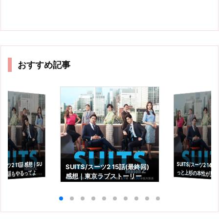
おすすめ記事
SUITS/スーツ2 14
っと上杉の本性が
スーツ2 11話 感想｜SU
SUITS/スーツ2 15話(最終回)
あと4話もやるってよ
感想｜東京ラブストーリー
た。
の"その後"ですか？