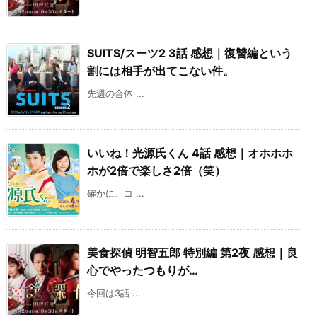
SUITS/スーツ2 3話 感想｜復讐編という
割には相手が出てこない件。
先週の合体 ...
いいね！光源氏くん 4話 感想｜オホホホ
ホが2倍で楽しさ2倍（笑）
確かに、コ ...
美食探偵 明智五郎 特別編 第2夜 感想｜良
心でやったつもりが…
今回は3話 ...