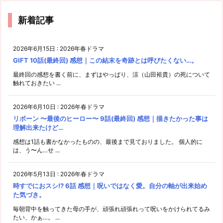
新着記事
2026年6月15日
:
2026年春ドラマ
GIFT 10話(最終回) 感想｜この結末を奇跡とは呼びたくない…。
最終回の感想を書く前に、まずはやっぱり、涼（山田裕貴）の死について
触れておきたい ...
2026年6月10日
:
2026年春ドラマ
リボーン 〜最後のヒーロー〜 9話(最終回) 感想｜描きたかった事は
理解出来たけど…
感想は1話も書かなかったものの、最後まで見ておりました。 個人的に
は、う〜ん…せ ...
2026年5月13日
:
2026年春ドラマ
時すでにおスシ!? 6話 感想｜呪いではなく愛。自分の軸が出来始め
た気づき。
毎朝背中を触ってきた母の手が、頑張れ頑張れって呪いをかけられてるみ
たい、かぁ…。 ...