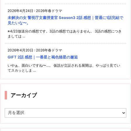
2026年4月24日
:
2026年春ドラマ
未解決の女 警視庁文書捜査官 Season3 2話 感想｜普通に1話完結で
見たいな〜。
※4/23放送分の感想です。3話の感想ではありません。 3話の感想につき
ましては ...
2026年4月20日
:
2026年春ドラマ
GIFT 2話 感想｜一番星と褐色矮星の邂逅
いやぁ、面白いですね〜…。 仮説が立証される展開は、やっぱり見てい
てスカッとしま ...
アーカイブ
ア
ー
カ
イ