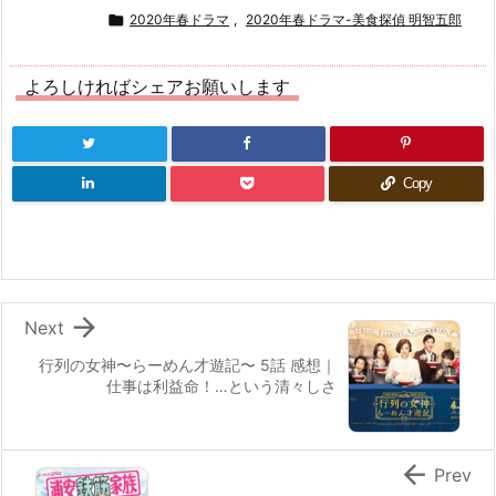

2020年春ドラマ
,
2020年春ドラマ-美食探偵 明智五郎
よろしければシェアお願いします
Copy

Next
行列の女神〜らーめん才遊記〜 5話 感想｜
仕事は利益命！…という清々しさ

Prev