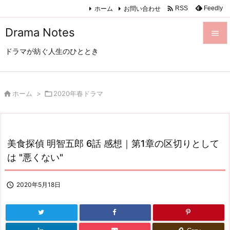

ホーム
お問い合わせ
Feedly
RSS
Drama Notes

ドラマが紡ぐ人生のひととき

メニュ

サイド

ホーム
>

2020年春ドラマ

前へ

美食探偵 明智五郎 6話 感想｜第1章の区切りとして
次へ
は "悪くない"

検索

2020年5月18日