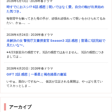
2026年5月13日
:
2026年春ドラマ
時すでにおスシ!? 6話 感想｜呪いではなく愛。自分の軸が出来始め
た気づき。
毎朝背中を触ってきた母の手が、頑張れ頑張れって呪いをかけられてるみ
たい、かぁ…。 ...
2026年4月24日
:
2026年春ドラマ
未解決の女 警視庁文書捜査官 Season3 2話 感想｜普通に1話完結で
見たいな〜。
※4/23放送分の感想です。3話の感想ではありません。 3話の感想につき
ましては ...
2026年4月20日
:
2026年春ドラマ
GIFT 2話 感想｜一番星と褐色矮星の邂逅
いやぁ、面白いですね〜…。 仮説が立証される展開は、やっぱり見てい
てスカッとしま ...
アーカイブ