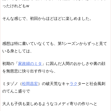
ったけれどもw
そんな感じで、初回からほどほどに楽しめました。
感想は特に書いていなくても、第1シーズンからずっと見て
いる身としては、
初期の「
家政婦のミタ
」に因んだ人間のおかしさや裏の顔
を無慈悲に抉り出す作りから、
ミタゾノ（
松岡昌宏
）の破天荒なキャ
ラク
ターと社会風刺
のてんこ盛りで
大人も子供も楽しめるようなコメディ寄りの作りへと