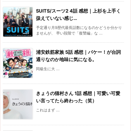
SUITS/スーツ2 4話 感想｜上杉を上手く
扱えていない感じ…
予定通り月9歴代最長話数になるのかどうか分かり
ませんが、 早い段階で「復讐編」な ...
浦安鉄筋家族 5話 感想｜バケー！が台詞
通りなのか地味に気になる。
同級生に大 ...
きょうの猫村さん 1話 感想｜可愛い可愛
い言ってたら終わった（笑）
これはまず ...