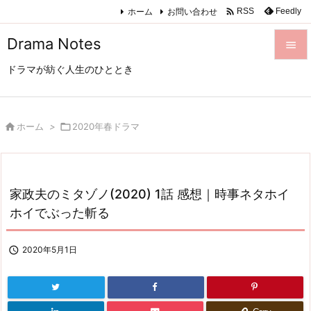

ホーム
お問い合わせ
Feedly
RSS
Drama Notes

ドラマが紡ぐ人生のひととき

メニュ

サイド

ホーム
>

2020年春ドラマ

前へ

家政夫のミタゾノ(2020) 1話 感想｜時事ネタホイ
次へ
ホイでぶった斬る

検索

2020年5月1日