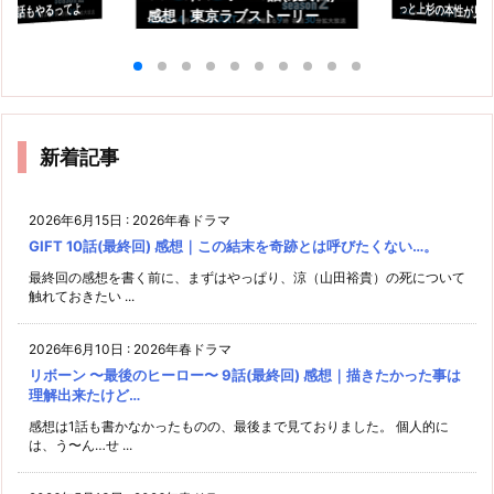
あと4話もやるってよ
感想｜東京ラブストーリー
た。
の"その後"ですか？
新着記事
2026年6月15日
:
2026年春ドラマ
GIFT 10話(最終回) 感想｜この結末を奇跡とは呼びたくない…。
最終回の感想を書く前に、まずはやっぱり、涼（山田裕貴）の死について
触れておきたい ...
2026年6月10日
:
2026年春ドラマ
リボーン 〜最後のヒーロー〜 9話(最終回) 感想｜描きたかった事は
理解出来たけど…
感想は1話も書かなかったものの、最後まで見ておりました。 個人的に
は、う〜ん…せ ...