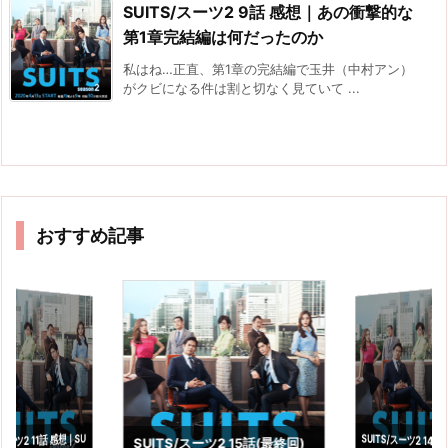
SUITS/スーツ2 9話 感想｜あの衝撃的な
第1章完結編は何だったのか
私はね…正直、第1章の完結編で玉井（中村アン）
がクビになる件は割と切なく見ていて ...
おすすめ記事
SUITS/スーツ2 14
っと上杉の本性が
スーツ2 11話 感想｜SU
SUITS/スーツ2 15話(最終回)