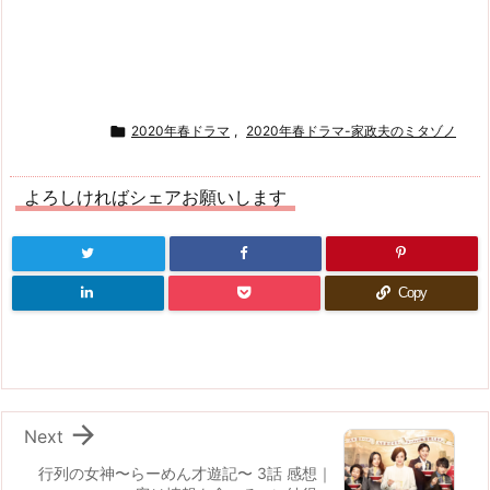

2020年春ドラマ
,
2020年春ドラマ-家政夫のミタゾノ
よろしければシェアお願いします
Copy

Next
行列の女神〜らーめん才遊記〜 3話 感想｜