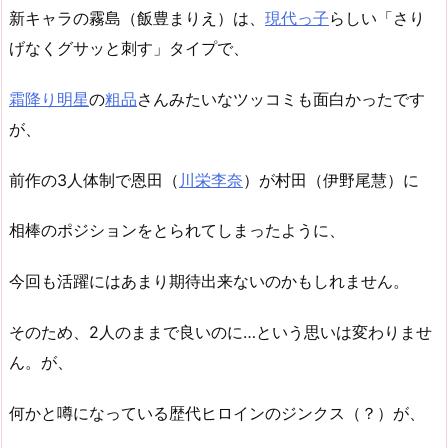
新キャラの霧島（飯豊まりえ）は、
現代っ子
らしい「さり
げなくグサッと刺す」タイプで、
霜降り明星
の
粗品
さんみたいなツッコミも面白かったです
が、
前作の3人体制で恩田（
川栄李奈
）が村田（伊野尾慧）に
相棒のポジションをとられてしまったように、
今回も活躍にはあまり期待出来ないのかもしれません。
そのため、2人のままで良いのに…という思いは変わりませ
ん。が、
何かと噂になっている歴代ヒロインのジンクス（？）が、