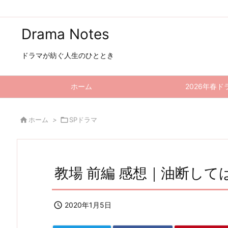
Drama Notes
ドラマが紡ぐ人生のひととき
ホーム
2026年春ド

ホーム
>

SPドラマ
教場 前編 感想｜油断して

2020年1月5日