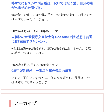
時すでにおスシ!? 6話 感想｜呪いではなく愛。自分の軸
が出来始めた気づき。
毎朝背中を触ってきた母の手が、頑張れ頑張れって呪いをか
けられてるみたい、かぁ…。 ...
2026年4月24日
:
2026年春ドラマ
未解決の女 警視庁文書捜査官 Season3 2話 感想｜普通
に1話完結で見たいな〜。
※4/23放送分の感想です。3話の感想ではありません。 3話
の感想につきましては ...
2026年4月20日
:
2026年春ドラマ
GIFT 2話 感想｜一番星と褐色矮星の邂逅
いやぁ、面白いですね〜…。 仮説が立証される展開は、やっ
ぱり見ていてスカッとしま ...
アーカイブ