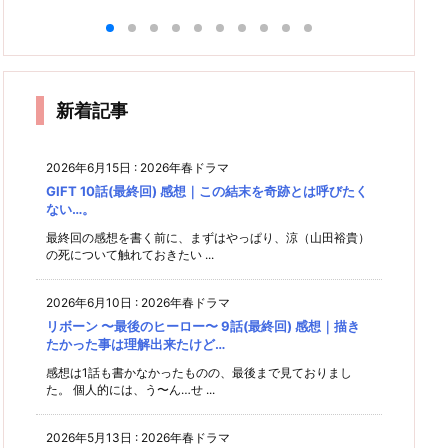
神科医
人
人生の
SPド
感想｜
感想｜
ヨワ
感想｜
ヨワ
(Gos
な
ヨワ
通過
ラマ
数字は
やっぱ
イ- 1
葵わか
の
イ- 2
h!!)こ
点…な
「隅田
イ- 3
嘘をつ
り2時
話 感
なさん
−
のね。
川ミッ
話 感
のヤロ
かな
間じゃ
｜
話(最
想｜心
の主人
ショ
想｜想
ウ 6話
い…が
足りな
ご
を和ら
公力！
ン」感
終回)
に
ってく
再び
いよ
(最終
想｜1
げてく
が
感想｜
な〜。
回) 感
年半
新着記事
た
知って
後、ヨ
想｜オ
だ
コハM
ぁ
るのと
ダギリ
出会い
ERが
ジョー
知らな
出来る
2026年6月15日
:
2026年春ドラマ
幸せ
に驚く
いので
らし
い。
オダギ
GIFT 10話(最終回) 感想｜この結末を奇跡とは呼びたく
は見え
リジョ
ない…。
方が違
ー
う
最終回の感想を書く前に、まずはやっぱり、涼（山田裕貴）
の死について触れておきたい ...
2026年6月10日
:
2026年春ドラマ
リボーン 〜最後のヒーロー〜 9話(最終回) 感想｜描き
たかった事は理解出来たけど…
感想は1話も書かなかったものの、最後まで見ておりまし
た。 個人的には、う〜ん…せ ...
2026年5月13日
:
2026年春ドラマ