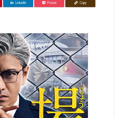
感想｜
SPド
人をつ
イ- 3
LinkedIn
Pocket
Copy
イ- 2
イ- 1
やっぱ
ラマ
なぐ愛
話(最
話 感
話 感
り2時
終回)
「隅田
想｜想
の物語
想｜心
間じゃ
感想｜
川ミッ
ってく
− 感想
を和ら
知って
足りな
れる人
ショ
げてく
｜ぼん
るのと
いよ
が近く
ン」感
れる病
知らな
ごのお
な〜。
にいる
院との
いので
想｜1
という
にぎり
は見え
出会い
年半
幸せ
が食べ
方が違
後、ヨ
う
たいん
コハM
だな
ERが
ぁ…。
出来る
らし
い。