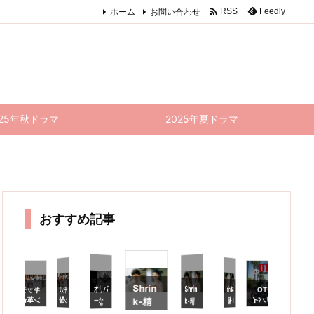

ホーム
お問い合わせ
Feedly
RSS
025年秋ドラマ
2025年夏ドラマ
おすすめ記事
Shrin
オリバ
Shrin
れる人
が近く
にいる
という
キッチ
Shrin
れる病
院との
GTO
キッチ
TOKY
忘恋剤
ひ
ぼ
感想｜
O ME
ン革命
リバイ
k-精
ン革命
k-精
ーな
k-精
−
失恋も
R 新作
第2夜
バル
神科医
第1夜
神科医
犬、