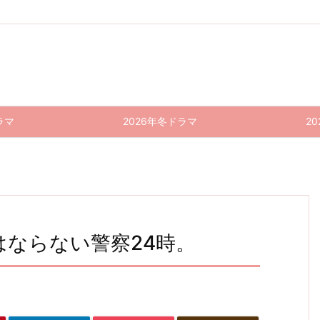
ラマ
2026年冬ドラマ
2
はならない警察24時。
ひとり
TOKY
GTO
Shrin
Shrin
Shrin
k-精
k-精
k-精
リバイ
O ME
ぼっち
神科医
神科医
神科医
バル
R 新作
−人と
ヨワ
ヨワ
ヨワ