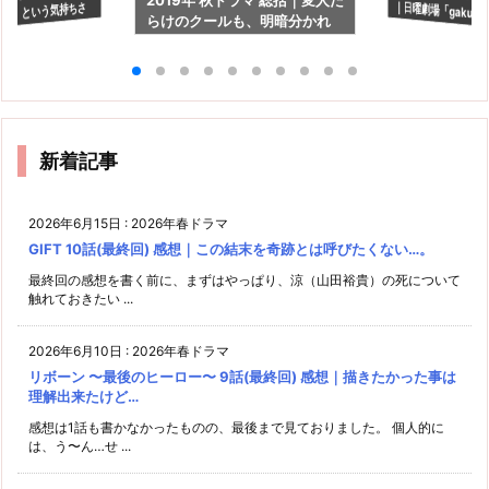
き」という気持ちさ
らけのクールも、明暗分かれ
い！
、前に進める。
る結果に
新着記事
2026年6月15日
:
2026年春ドラマ
GIFT 10話(最終回) 感想｜この結末を奇跡とは呼びたくない…。
最終回の感想を書く前に、まずはやっぱり、涼（山田裕貴）の死について
触れておきたい ...
2026年6月10日
:
2026年春ドラマ
リボーン 〜最後のヒーロー〜 9話(最終回) 感想｜描きたかった事は
理解出来たけど…
感想は1話も書かなかったものの、最後まで見ておりました。 個人的に
は、う〜ん…せ ...