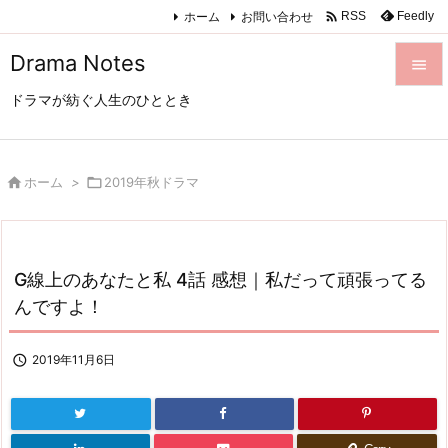

ホーム
お問い合わせ
Feedly
RSS
Drama Notes

ドラマが紡ぐ人生のひととき

メニュ

サイド

ホーム
>

2019年秋ドラマ

前へ

G線上のあなたと私 4話 感想｜私だって頑張ってる
次へ
んですよ！

検索

2019年11月6日