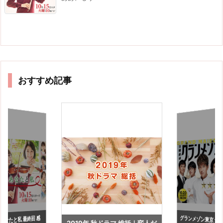
おすすめ記事
グランメゾン東京 最
｜日曜劇場「gaku
あなたと私 最終回 感
2019年 秋ドラマ 総括｜変人だ