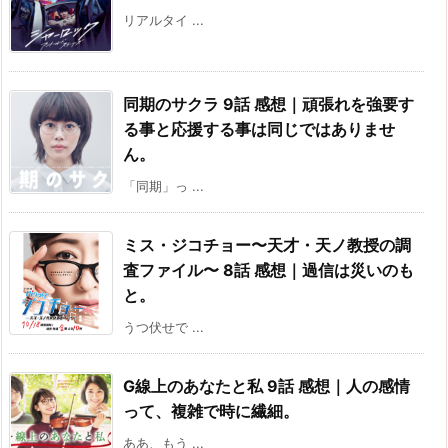
リアルタイ ...
同期のサクラ 9話 感想｜頑張れを強要す
る事と応援する事は同じではありませ
ん。
「同期」っ ...
ミス・ジコチョー〜天才・天ノ教授の調
査ファイル〜 8話 感想｜過信は災いのも
と。
うつ伏せで ...
G線上のあなたと私 9話 感想｜人の感情
って、複雑で時に繊細。
ああ、もう ...