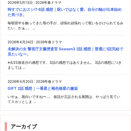
2026年5月13日
:
2026年春ドラマ
時すでにおスシ!? 6話 感想｜呪いではなく愛。自分の軸が出来始め
た気づき。
毎朝背中を触ってきた母の手が、頑張れ頑張れって呪いをかけられてるみ
たい、かぁ…。 ...
2026年4月24日
:
2026年春ドラマ
未解決の女 警視庁文書捜査官 Season3 2話 感想｜普通に1話完結で
見たいな〜。
※4/23放送分の感想です。3話の感想ではありません。 3話の感想につき
ましては ...
2026年4月20日
:
2026年春ドラマ
GIFT 2話 感想｜一番星と褐色矮星の邂逅
いやぁ、面白いですね〜…。 仮説が立証される展開は、やっぱり見てい
てスカッとしま ...
アーカイブ